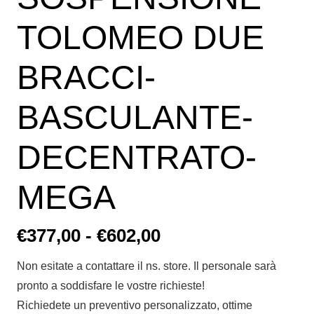
TOLOMEO DUE
BRACCI-
BASCULANTE-
DECENTRATO-
MEGA
Fascia
€
377,00
-
€
602,00
di
Non esitate a contattare il ns. store. Il personale sarà
prezzo:
pronto a soddisfare le vostre richieste!
da
Richiedete un preventivo personalizzato, ottime
€377,00