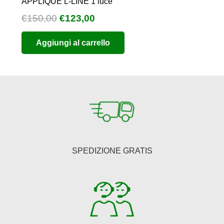
APPLIQUE L-LINE 1 luce
Il
Il
€
150,00
€
123,00
prezzo
prezzo
Aggiungi al carrello
originale
attuale
era:
è:
€150,00.
€123,00.
SPEDIZIONE GRATIS