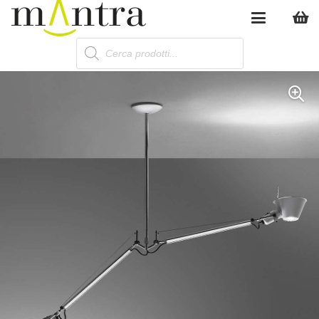
Products
search