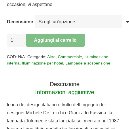
occasioni vi aspettano!
a
€602,00
Dimensione
SOSPENSIONE
Aggiungi al carrello
TOLOMEO
Alternative:
DUE
COD:
N/A
Categorie:
Altro
,
Commerciale
,
Illuminazione
BRACCI-
interna
,
Illuminazione per hotel
,
Lampade a sospensione
BASCULANTE-
DECENTRATO-
Descrizione
MEGA
Informazioni aggiuntive
quantità
Icona del design italiano e frutto dell’ingegno dei
designer Michele De Lucchi e Giancarlo Fassina, la
lampada Tolomeo è stata lanciata sul mercato nel 1987.
Incarna l’equilibrio perfetto tra funzionalità ed estetica.