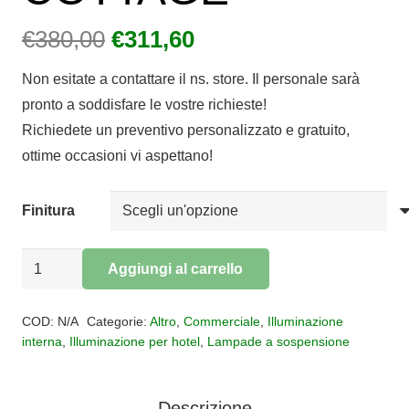
Il
Il
€
380,00
€
311,60
prezzo
prezzo
Non esitate a contattare il ns. store. Il personale sarà
originale
attuale
pronto a soddisfare le vostre richieste!
era:
è:
Richiedete un preventivo personalizzato e gratuito,
€380,00.
€311,60.
ottime occasioni vi aspettano!
Finitura
Sospensione
Aggiungi al carrello
tonda
Alternative:
3
COD:
N/A
Categorie:
Altro
,
Commerciale
,
Illuminazione
luci
interna
,
Illuminazione per hotel
,
Lampade a sospensione
COTTAGE
quantità
Descrizione