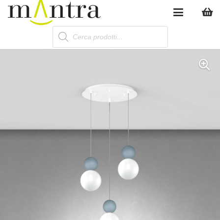
Products
search