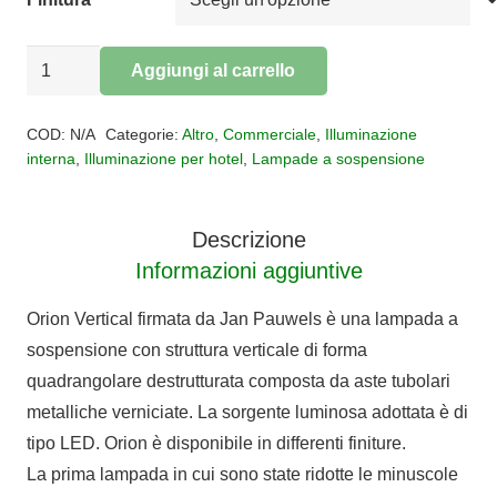
SOSPENSIONE
Aggiungi al carrello
VERTICALE
Alternative:
ORION
COD:
N/A
Categorie:
Altro
,
Commerciale
,
Illuminazione
quantità
interna
,
Illuminazione per hotel
,
Lampade a sospensione
Descrizione
Informazioni aggiuntive
Orion Vertical firmata da Jan Pauwels è una lampada a
sospensione con struttura verticale di forma
quadrangolare destrutturata composta da aste tubolari
metalliche verniciate. La sorgente luminosa adottata è di
tipo LED. Orion è disponibile in differenti finiture.
La prima lampada in cui sono state ridotte le minuscole