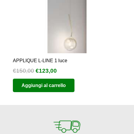
APPLIQUE L-LINE 1 luce
Il
Il
€
150,00
€
123,00
prezzo
prezzo
Aggiungi al carrello
originale
attuale
era:
è:
€150,00.
€123,00.