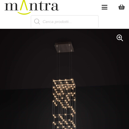
Products
search