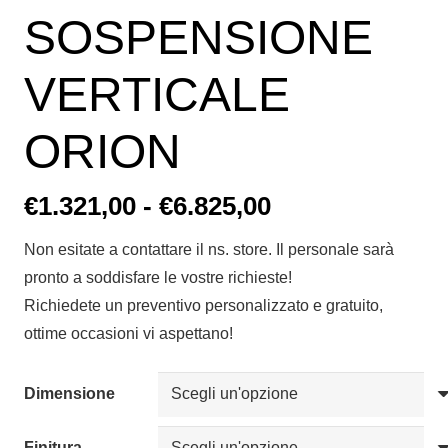
SOSPENSIONE
VERTICALE
ORION
Fascia
€
1.321,00
-
€
6.825,00
di
Non esitate a contattare il ns. store. Il personale sarà
prezzo:
pronto a soddisfare le vostre richieste!
da
Richiedete un preventivo personalizzato e gratuito,
€1.321,00
ottime occasioni vi aspettano!
a
€6.825,00
Dimensione
Finitura