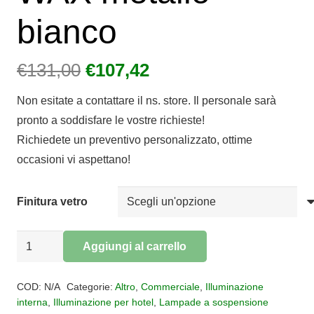
bianco
Il
Il
€
131,00
€
107,42
prezzo
prezzo
Non esitate a contattare il ns. store. Il personale sarà
originale
attuale
pronto a soddisfare le vostre richieste!
era:
è:
Richiedete un preventivo personalizzato, ottime
€131,00.
€107,42.
occasioni vi aspettano!
Finitura vetro
SOSPENSIONE
Aggiungi al carrello
VETRO
Alternative:
1
COD:
N/A
Categorie:
Altro
,
Commerciale
,
Illuminazione
LUCE
interna
,
Illuminazione per hotel
,
Lampade a sospensione