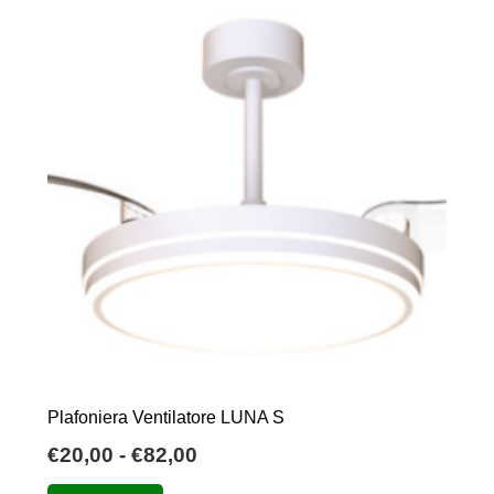
Plafoniera Ventilatore LUNA S
Fascia
€
20,00
-
€
82,00
di
Questo