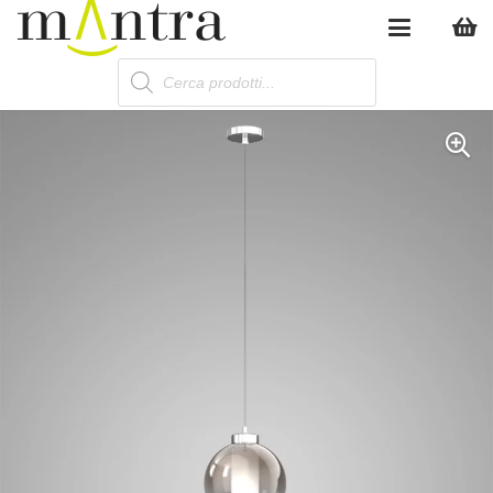
Products
search