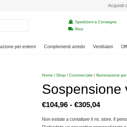
Acquisti 
Spedizioni e Consegne
Resi
nazione per esterni
Complementi arredo
Ventilatori
Off
Home
/
Shop
/
Commerciale
/
Illuminazione per
Sospensione 
Fascia
€
104,96
-
€
305,04
di
prezzo:
Non esitate a contattare il ns. store. Il per