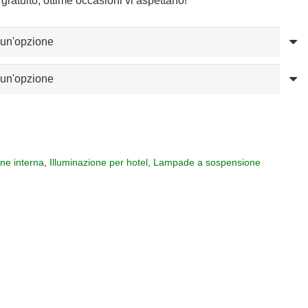
gratuito, ottime occasioni vi aspettano!
one interna
,
Illuminazione per hotel
,
Lampade a sospensione