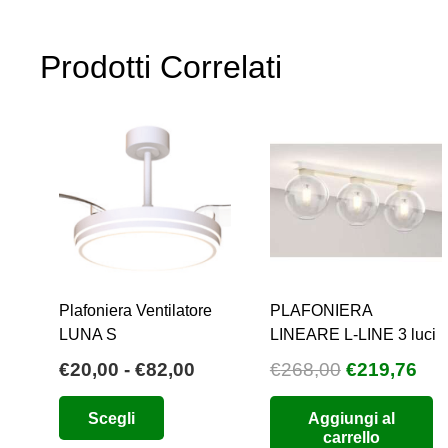
Prodotti Correlati
Plafoniera Ventilatore
PLAFONIERA
LUNA S
LINEARE L-LINE 3 luci
Fascia
Il
Il
€
20,00
-
€
82,00
€
268,00
€
219,76
di
prezzo
pre
Questo
Scegli
Aggiungi al
prezzo:
originale
att
prodotto
carrello
da
era:
è: