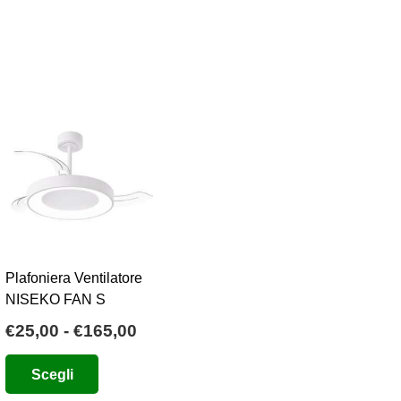
Plafoniera Ventilatore
NISEKO FAN S
Fascia
€
25,00
-
€
165,00
o
di
Questo
Scegli
e
prezzo:
prodotto
da