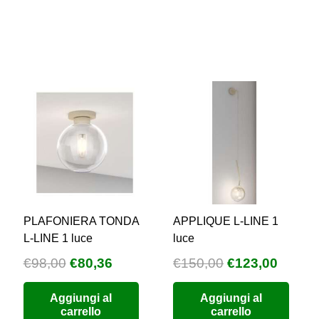
PLAFONIERA TONDA
APPLIQUE L-LINE 1
L-LINE 1 luce
luce
Il
Il
Il
Il
€
98,00
€
80,36
€
150,00
€
123,00
zzo
prezzo
prezzo
prezzo
prezz
Aggiungi al
Aggiungi al
uale
originale
attuale
originale
attual
carrello
carrello
era:
è:
era:
è: