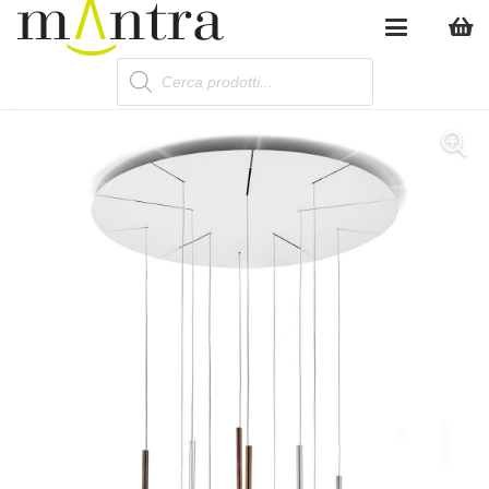
Products
search