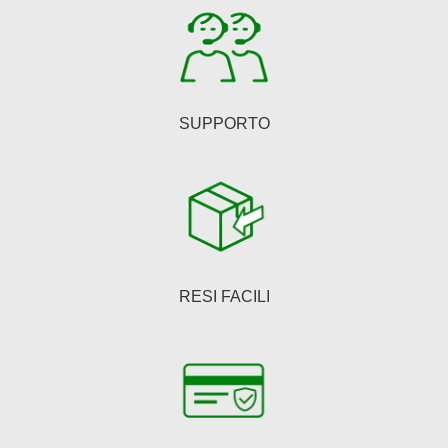
pagina
del
prodotto
SUPPORTO
RESI FACILI