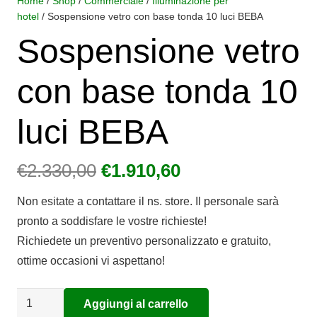
Home
/
Shop
/
Commerciale
/
Illuminazione per
hotel
/ Sospensione vetro con base tonda 10 luci BEBA
Sospensione vetro
con base tonda 10
luci BEBA
Il
Il
€
2.330,00
€
1.910,60
prezzo
prezzo
Non esitate a contattare il ns. store. Il personale sarà
originale
attuale
pronto a soddisfare le vostre richieste!
era:
è:
Richiedete un preventivo personalizzato e gratuito,
€2.330,00.
€1.910,60.
ottime occasioni vi aspettano!
Sospensione
Aggiungi al carrello
Alternative:
vetro