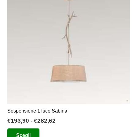
Sospensione 1 luce Sabina
Fascia
€
193,90
-
€
282,62
di
Questo
Scegli
prezzo: