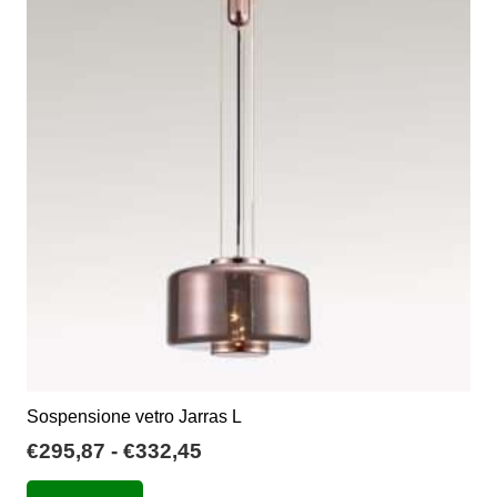
Sospensione vetro Jarras L
Fascia
€
295,87
-
€
332,45
di
Questo