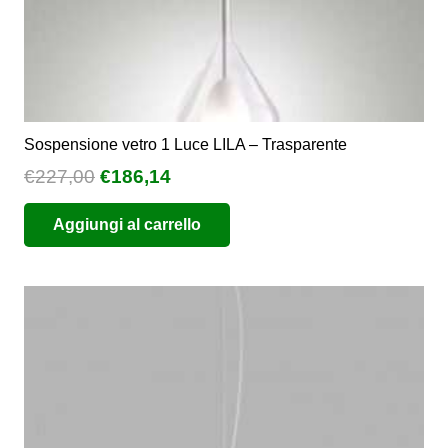
prodotto
Sospensione vetro 1 Luce LILA – Trasparente
Il
Il
€
227,00
€
186,14
prezzo
prezzo
Aggiungi al carrello
originale
attuale
era:
è:
€227,00.
€186,14.