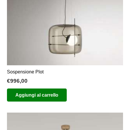
nella
pagina
del
prodotto
Sospensione Plot
€
996,00
Aggiungi al carrello