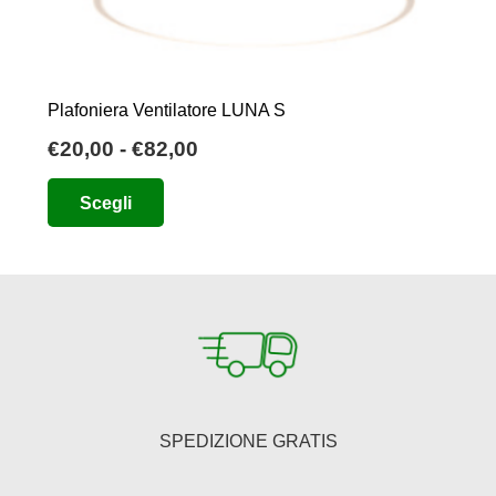
Plafoniera Ventilatore LUNA S
Fascia
€
20,00
-
€
82,00
di
Questo
Scegli
prezzo:
prodotto
da
ha
€20,00
più
a
varianti.
€82,00
Le
opzioni
possono
essere
SPEDIZIONE GRATIS
scelte
nella