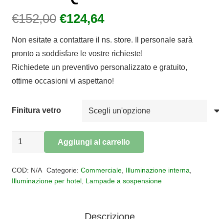
Il
Il
€
152,00
€
124,64
prezzo
prezzo
Non esitate a contattare il ns. store. Il personale sarà
originale
attuale
pronto a soddisfare le vostre richieste!
era:
è:
Richiedete un preventivo personalizzato e gratuito,
€152,00.
€124,64.
ottime occasioni vi aspettano!
Finitura vetro
Sospensione
Aggiungi al carrello
vetro
Alternative:
KALIQUE
COD:
N/A
Categorie:
Commerciale
,
Illuminazione interna
,
1
Illuminazione per hotel
,
Lampade a sospensione
quantità
Descrizione