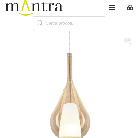
Products
search