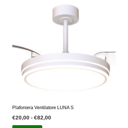
Plafoniera Ventilatore LUNA S
Fascia
€
20,00
-
€
82,00
di
Questo