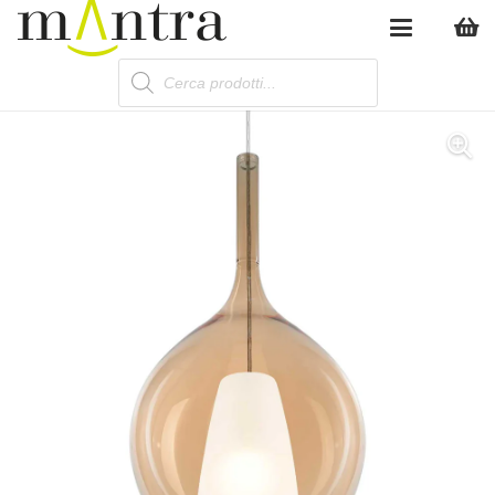
Products
search