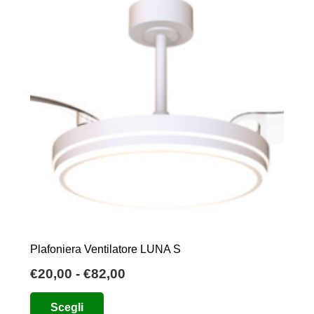
Plafoniera Ventilatore LUNA S
Fascia
€
20,00
-
€
82,00
di
Questo
Scegli
prezzo:
prodotto