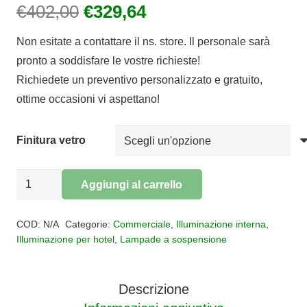
Il
Il
€
402,00
€
329,64
prezzo
prezzo
Non esitate a contattare il ns. store. Il personale sarà
originale
attuale
pronto a soddisfare le vostre richieste!
era:
è:
Richiedete un preventivo personalizzato e gratuito,
€402,00.
€329,64.
ottime occasioni vi aspettano!
Finitura vetro
Sospensione
Aggiungi al carrello
vetro
Alternative:
KALIQUE
COD:
N/A
Categorie:
Commerciale
,
Illuminazione interna
,
5
Illuminazione per hotel
,
Lampade a sospensione
quantità
Descrizione