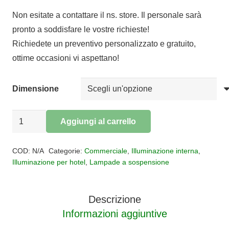
di
Non esitate a contattare il ns. store. Il personale sarà
prezzo:
pronto a soddisfare le vostre richieste!
da
Richiedete un preventivo personalizzato e gratuito,
€334,56
ottime occasioni vi aspettano!
a
€389,50
Dimensione
Sospensione
Aggiungi al carrello
vetro
Alternative:
LENA
COD:
N/A
Categorie:
Commerciale
,
Illuminazione interna
,
quantità
Illuminazione per hotel
,
Lampade a sospensione
Descrizione
Informazioni aggiuntive