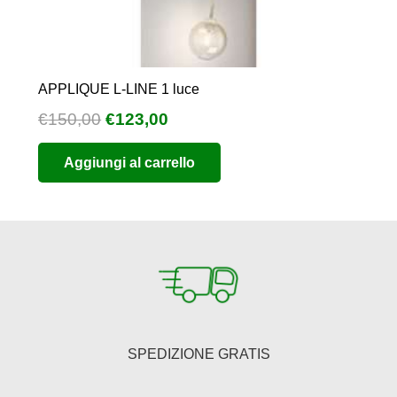
APPLIQUE L-LINE 1 luce
Il
Il
€
150,00
€
123,00
prezzo
prezzo
Aggiungi al carrello
originale
attuale
era:
è:
€150,00.
€123,00.
SPEDIZIONE GRATIS