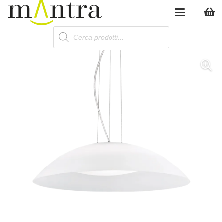
Products
search