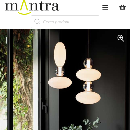
Products
search