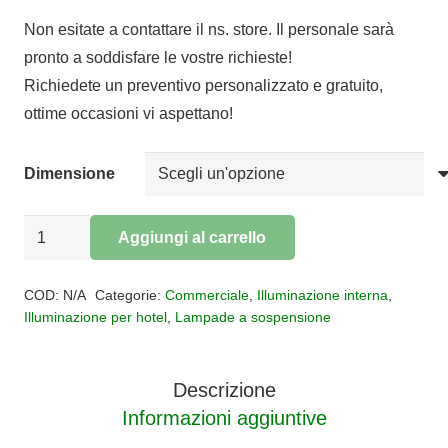
di
Non esitate a contattare il ns. store. Il personale sarà
prezzo:
pronto a soddisfare le vostre richieste!
da
Richiedete un preventivo personalizzato e gratuito,
€279,62
ottime occasioni vi aspettano!
a
€319,80
Dimensione
Sospensione
Aggiungi al carrello
vetro
Alternative:
LUMIERE
COD:
N/A
Categorie:
Commerciale
,
Illuminazione interna
,
quantità
Illuminazione per hotel
,
Lampade a sospensione
Descrizione
Informazioni aggiuntive