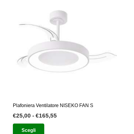
Plafoniera Ventilatore NISEKO FAN S
Fascia
€
25,00
-
€
165,55
di
Questo
Scegli
prezzo:
prodotto