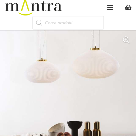
Products
search