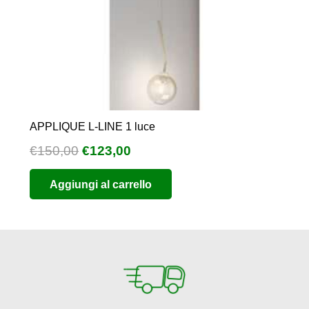
APPLIQUE L-LINE 1 luce
Il
Il
€
150,00
€
123,00
prezzo
prezzo
Aggiungi al carrello
originale
attuale
era:
è:
€150,00.
€123,00.