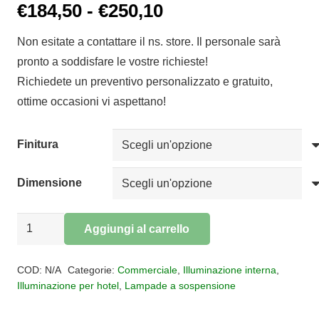
Fascia
€
184,50
-
€
250,10
di
Non esitate a contattare il ns. store. Il personale sarà
prezzo:
pronto a soddisfare le vostre richieste!
da
Richiedete un preventivo personalizzato e gratuito,
€184,50
ottime occasioni vi aspettano!
a
€250,10
Finitura
Dimensione
Sospensione
Aggiungi al carrello
vetro
Alternative:
PLISSE'
COD:
N/A
Categorie:
Commerciale
,
Illuminazione interna
,
quantità
Illuminazione per hotel
,
Lampade a sospensione