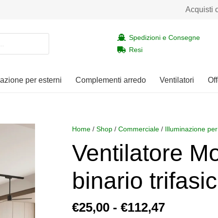
Acquisti 
Spedizioni e Consegne
Resi
nazione per esterni
Complementi arredo
Ventilatori
Off
Home
/
Shop
/
Commerciale
/
Illuminazione per
Ventilatore M
binario trifasi
Fascia
€
25,00
-
€
112,47