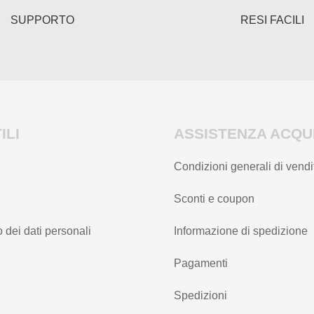
del
del
SUPPORTO
RESI FACILI
prodotto
prodotto
ILI
ASSISTENZA ACQUI
Condizioni generali di vendi
Sconti e coupon
 dei dati personali
Informazione di spedizione
Pagamenti
Spedizioni