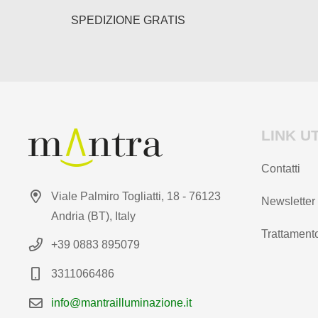
del
SPEDIZIONE GRATIS
prodotto
LINK UT
Contatti
Viale Palmiro Togliatti, 18 - 76123
Newsletter
Andria (BT), Italy
Trattamento
+39 0883 895079
3311066486
info@mantrailluminazione.it