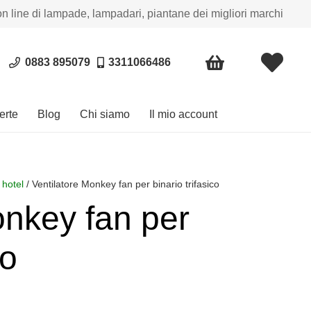
on line di lampade, lampadari, piantane dei migliori marchi
0883 895079
3311066486
erte
Blog
Chi siamo
Il mio account
 hotel
/ Ventilatore Monkey fan per binario trifasico
onkey fan per
co