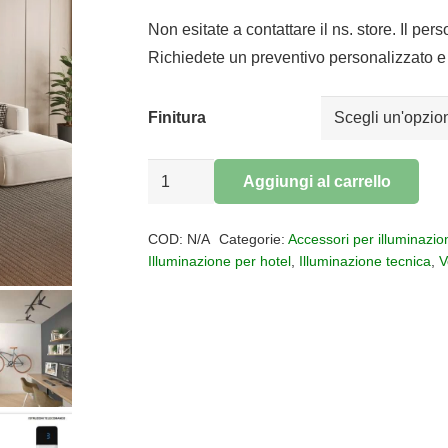
di
prezzo:
Non esitate a contattare il ns. store. Il per
da
Richiedete un preventivo personalizzato e 
€25,00
a
Finitura
€112,47
Ventilatore
Aggiungi al carrello
Monkey
Alternative:
fan
COD:
N/A
Categorie:
Accessori per illuminazio
per
Illuminazione per hotel
,
Illuminazione tecnica
,
V
binario
trifasico
quantità