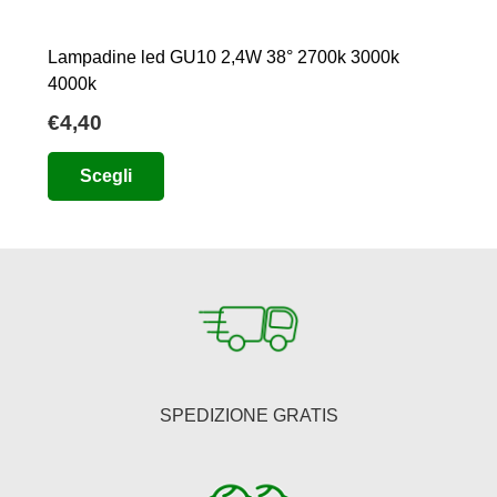
Lampadine led GU10 2,4W 38° 2700k 3000k
4000k
€
4,40
Questo
Scegli
prodotto
ha
più
varianti.
Le
opzioni
possono
essere
SPEDIZIONE GRATIS
scelte
nella
pagina