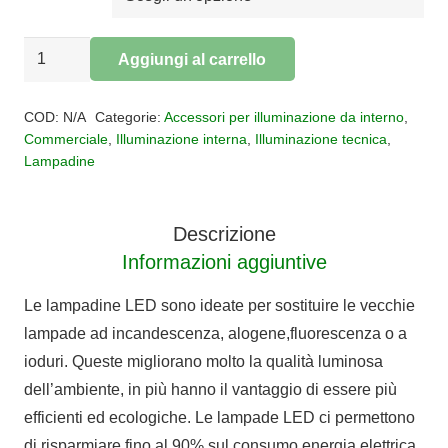
Lampadine
Aggiungi al carrello
led
Alternative:
GU10
COD:
N/A
Categorie:
Accessori per illuminazione da interno
,
quantità
Commerciale
,
Illuminazione interna
,
Illuminazione tecnica
,
Lampadine
Descrizione
Informazioni aggiuntive
Le lampadine LED sono ideate per sostituire le vecchie
lampade ad incandescenza, alogene,fluorescenza o a
ioduri. Queste migliorano molto la qualità luminosa
dell’ambiente, in più hanno il vantaggio di essere più
efficienti ed ecologiche. Le lampade LED ci permettono
di risparmiare fino al 90% sul consumo energia elettrica,