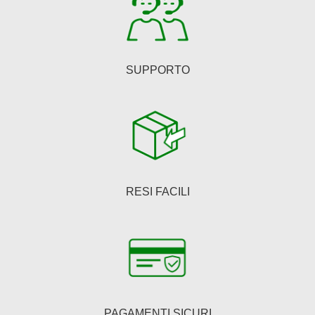
del
prodotto
SUPPORTO
RESI FACILI
PAGAMENTI SICURI