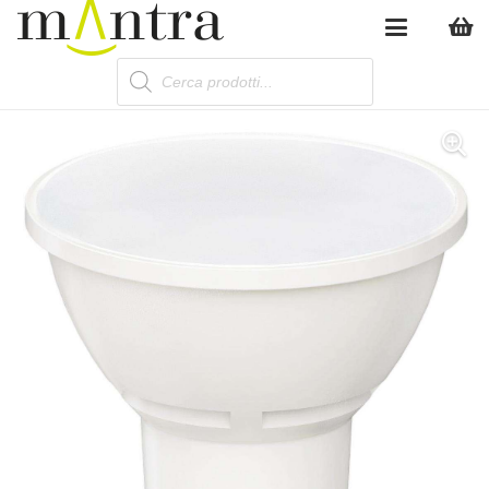
Products
search