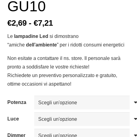
GU10
Fascia
€
2,69
-
€
7,21
di
Le
lampadine Led
si dimostrano
prezzo:
“amiche
dell’ambiente
” per i ridotti consumi energetici
da
€2,69
Non esitate a contattare il ns. store. Il personale sarà
a
pronto a soddisfare le vostre richieste!
€7,21
Richiedete un preventivo personalizzato e gratuito,
ottime occasioni vi aspettano!
Potenza
Luce
Dimmer