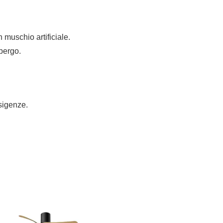
muschio artificiale.
bergo.
esigenze.