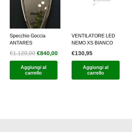
Specchio Goccia
VENTILATORE LED
ANTARES
NEMO XS BIANCO
Il
Il
€
1.120,00
€
840,00
€
130,95
prezzo
prezzo
Aggiungi al
Aggiungi al
originale
attuale
carrello
carrello
era:
è:
€1.120,00.
€840,00.