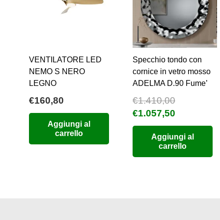
VENTILATORE LED
Specchio tondo con
NEMO S NERO
cornice in vetro mosso
LEGNO
ADELMA D.90 Fume’
€
160,80
€
1.410,00
Il
Il
€
1.057,50
Aggiungi al
prezzo
prezzo
carrello
Aggiungi al
originale
attuale
carrello
era:
è:
€1.410,00.
€1.057,50.