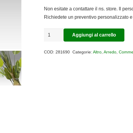
Non esitate a contattare il ns. store. Il per
Richiedete un preventivo personalizzato e 
PIANTA
Aggiungi al carrello
Alternative:
ARTIFICIALE
AVE
COD:
281690
Categorie:
Altro
,
Arredo
,
Commer
PARAISO
quantità