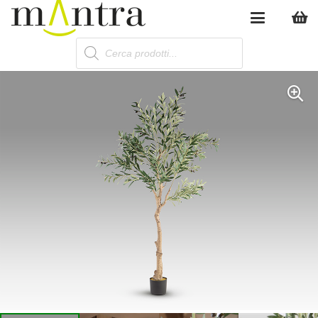
Products
search