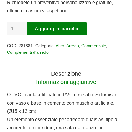
Richiedete un preventivo personalizzato e gratuito,
ottime occasioni vi aspettano!
PIANTA
Aggiungi al carrello
Alternative:
ARTIFICIALE
OLIVO
COD:
281881
Categorie:
Altro
,
Arredo
,
Commerciale
,
quantità
Complementi d'arredo
Descrizione
Informazioni aggiuntive
OLIVO, pianta artificiale in PVC e metallo. Si fornisce
con vaso e base in cemento con muschio artificiale.
(Ø15 x 13 cm).
Un elemento essenziale per arredare qualsiasi tipo di
ambiente: un corridoio, una sala da pranzo, un