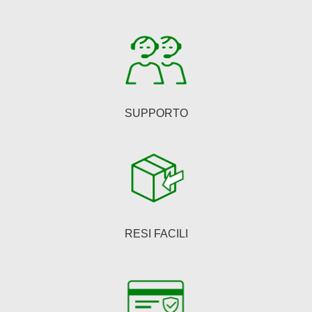
scelte
nella
pagina
del
prodotto
SUPPORTO
RESI FACILI