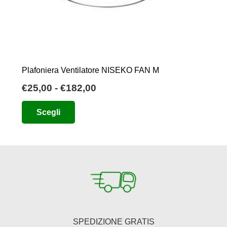
Plafoniera Ventilatore NISEKO FAN M
Fascia
€
25,00
-
€
182,00
di
Questo
Scegli
prezzo:
prodotto
da
ha
€25,00
più
a
varianti.
€182,00
Le
opzioni
possono
essere
SPEDIZIONE GRATIS