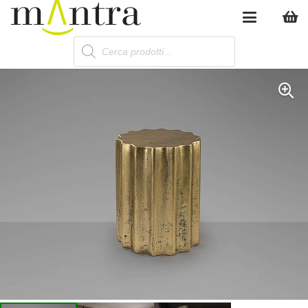
Products
search