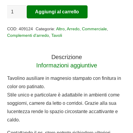
TAVOLINO
Aggiungi al carrello
Alternative:
ESTRIADA
quantità
COD:
409124
Categorie:
Altro
,
Arredo
,
Commerciale
,
Complementi d'arredo
,
Tavoli
Descrizione
Informazioni aggiuntive
Tavolino ausiliare in magnesio stampato con finitura in
color oro patinato.
Stile unico e particolare è adattabile in ambienti come
soggiorni, camere da letto o corridoi. Grazie alla sua
lucentezza rende lo spazio circostante accattivante e
caldo.
Contattando il ns. store potrete richiedere ulteriori