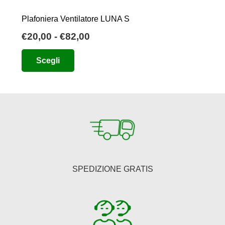
Plafoniera Ventilatore LUNA S
Fascia
€
20,00
-
€
82,00
di
Questo
Scegli
prezzo:
prodotto
da
ha
€20,00
più
a
varianti.
€82,00
Le
opzioni
possono
essere
SPEDIZIONE GRATIS
scelte
nella
pagina
del