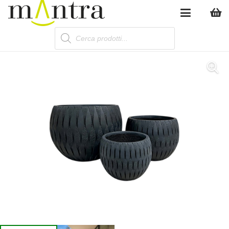
Products
search