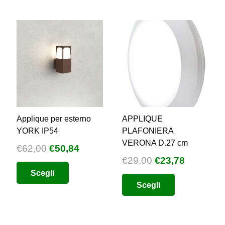
Applique per esterno
APPLIQUE
YORK IP54
PLAFONIERA
VERONA D.27 cm
Il
Il
€
62,00
€
50,84
Il
Il
€
29,00
€
23,78
o
prezzo
prezzo
Questo
prezzo
prezzo
Scegli
e
originale
attuale
Questo
prodotto
Scegli
originale
attuale
era:
è:
prodotto
ha
era:
è:
4.
€62,00.
€50,84.
ha
più
€29,00.
€23,78.
più
varianti.