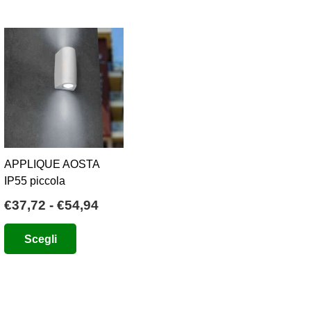
APPLIQUE AOSTA
IP55 piccola
Fascia
€
37,72
-
€
54,94
di
Questo
Scegli
prezzo:
prodotto
da
ha
€37,72
più
a
varianti.