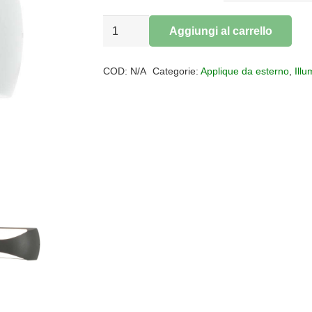
Applique
Aggiungi al carrello
outdoor
Alternative:
Butan
COD:
N/A
Categorie:
Applique da esterno
,
Ill
IP65
quantità