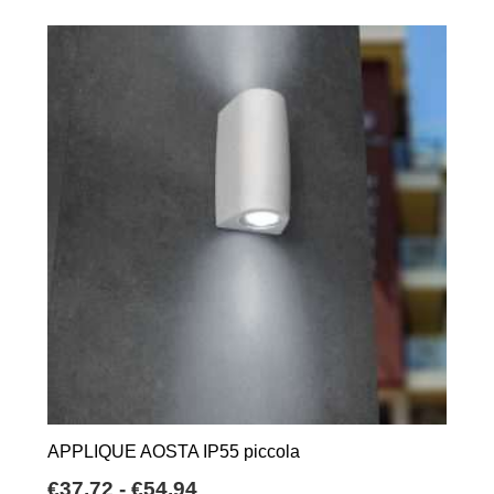
APPLIQUE AOSTA IP55 piccola
Fascia
€
37,72
-
€
54,94