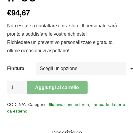
€
94,67
Non esitate a contattare il ns. store. Il personale sarà
pronto a soddisfare le vostre richieste!
Richiedete un preventivo personalizzato e gratuito,
ottime occasioni vi aspettano!
Finitura
Paletto
Aggiungi al carrello
per
Alternative:
esterno
COD:
N/A
Categorie:
Illuminazione esterna
,
Lampade da terra
LOTUS
da esterno
IP65
quantità
Descrizione