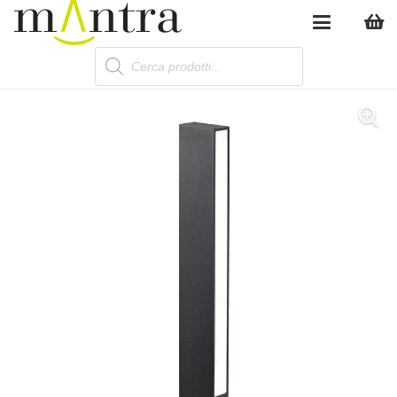
Products
search