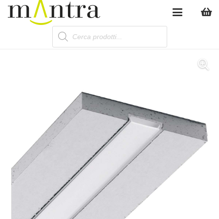
Products
search