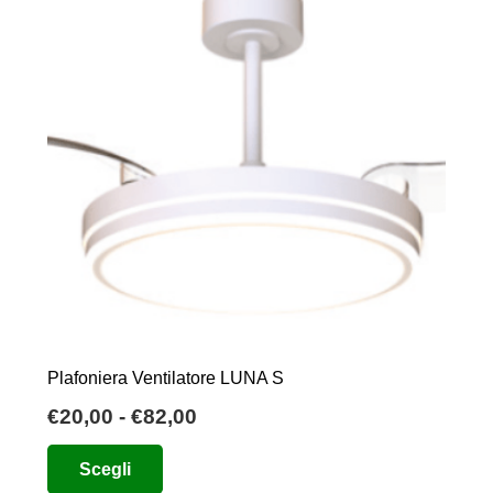
Plafoniera Ventilatore LUNA S
Fascia
€
20,00
-
€
82,00
di
Questo
Scegli
prezzo:
prodotto