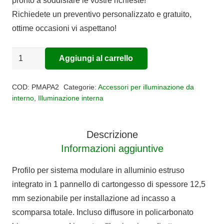
pronto a soddisfare le vostre richieste!
Richiedete un preventivo personalizzato e gratuito,
ottime occasioni vi aspettano!
Profilo
Aggiungi al carrello
Alternative:
MASSA
G
COD:
PMAPA2
Categorie:
Accessori per illuminazione da
quantità
interno
,
Illuminazione interna
Descrizione
Informazioni aggiuntive
Profilo per sistema modulare in alluminio estruso
integrato in 1 pannello di cartongesso di spessore 12,5
mm sezionabile per installazione ad incasso a
scomparsa totale. Incluso diffusore in policarbonato