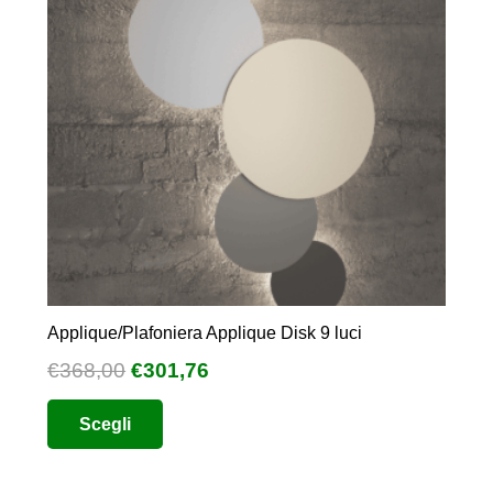
Applique/Plafoniera Applique Disk 9 luci
Il
Il
€
368,00
€
301,76
prezzo
prezzo
Questo
Scegli
originale
attuale
prodotto
era:
è:
ha
€368,00.
€301,76.
più