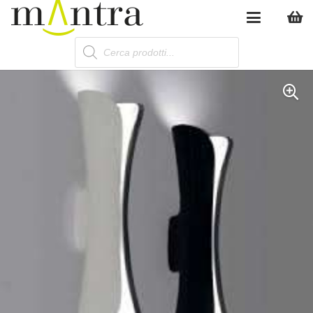
Products
search