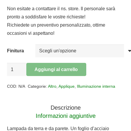
di
Non esitate a contattare il ns. store. Il personale sarà
prezzo:
pronto a soddisfare le vostre richieste!
da
Richiedete un preventivo personalizzato, ottime
€365,00
occasioni vi aspettano!
a
€402,00
Finitura
APPLIQUE
Aggiungi al carrello
CADMO
Alternative:
quantità
COD:
N/A
Categorie:
Altro
,
Applique
,
Illuminazione interna
Descrizione
Informazioni aggiuntive
Lampada da terra e da parete. Un foglio d’acciaio