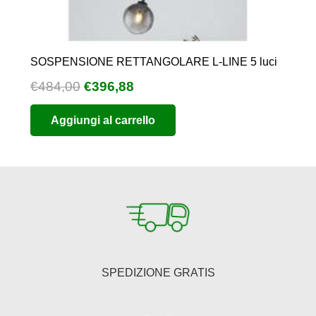
SOSPENSIONE RETTANGOLARE L-LINE 5 luci
Il
Il
€
484,00
€
396,88
prezzo
prezzo
Aggiungi al carrello
originale
attuale
era:
è:
€484,00.
€396,88.
SPEDIZIONE GRATIS