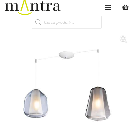
Products
search