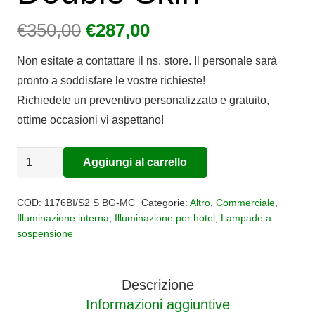
Il
Il
€
350,00
€
287,00
prezzo
prezzo
Non esitate a contattare il ns. store. Il personale sarà
originale
attuale
pronto a soddisfare le vostre richieste!
era:
è:
Richiedete un preventivo personalizzato e gratuito,
€350,00.
€287,00.
ottime occasioni vi aspettano!
Sospensione
Aggiungi al carrello
Alternative:
regolabile
2
COD:
1176BI/S2 S BG-MC
Categorie:
Altro
,
Commerciale
,
luci
Illuminazione interna
,
Illuminazione per hotel
,
Lampade a
sospensione
Double
Skin
quantità
Descrizione
Informazioni aggiuntive