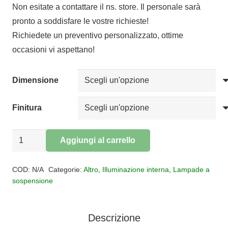
Non esitate a contattare il ns. store. Il personale sarà
prezzo:
pronto a soddisfare le vostre richieste!
da
Richiedete un preventivo personalizzato, ottime
€398,00
occasioni vi aspettano!
a
€1.811,00
Dimensione
Finitura
SOSPENSIONE
Aggiungi al carrello
ORSA
Alternative:
21/35
COD:
N/A
Categorie:
Altro
,
Illuminazione interna
,
Lampade a
-
sospensione
ORSA
CLUSTER
Descrizione
5/3