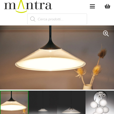
Products
search