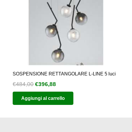
SOSPENSIONE RETTANGOLARE L-LINE 5 luci
Il
Il
€
484,00
€
396,88
prezzo
prezzo
Aggiungi al carrello
originale
attuale
era:
è:
€484,00.
€396,88.