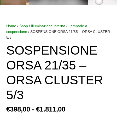
Home
/
Shop
/
Illuminazione interna
/
Lampade a
sospensione
/ SOSPENSIONE ORSA 21/35 – ORSA CLUSTER
5/3
SOSPENSIONE
ORSA 21/35 –
ORSA CLUSTER
5/3
Fascia
€
398,00
-
€
1.811,00
di