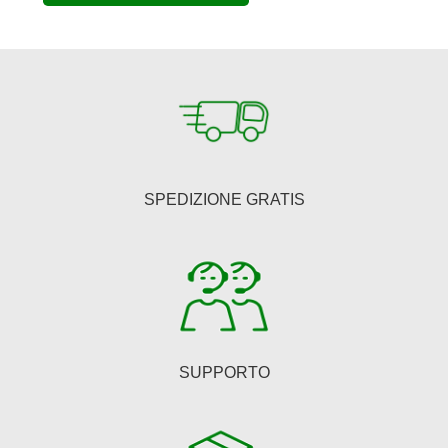
era:
è:
€484,00.
€396,88.
SPEDIZIONE GRATIS
SUPPORTO