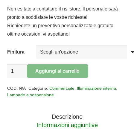
prezzo
prezzo
Non esitate a contattare il ns. store. Il personale sarà
originale
attuale
pronto a soddisfare le vostre richieste!
era:
è:
Richiedete un preventivo personalizzato e gratuito,
€216,00.
€177,12.
ottime occasioni vi aspettano!
Finitura
Sospensione
Aggiungi al carrello
Led
Alternative:
PLANA
COD:
N/A
Categorie:
Commerciale
,
Illuminazione interna
,
quantità
Lampade a sospensione
Descrizione
Informazioni aggiuntive