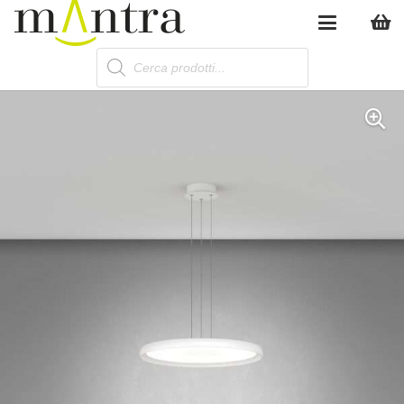
Products
search