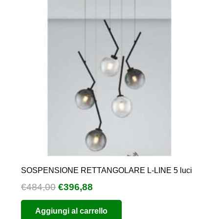
SOSPENSIONE RETTANGOLARE L-LINE 5 luci
Il
Il
€
484,00
€
396,88
prezzo
prezzo
Aggiungi al carrello
originale
attuale