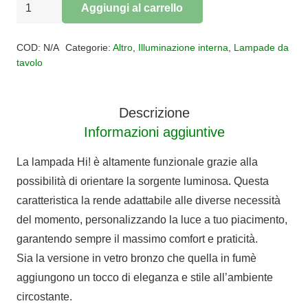
Lampada
Aggiungi al carrello
da
Alternative:
tavolo
COD:
N/A
Categorie:
Altro
,
Illuminazione interna
,
Lampade da
Hi!
tavolo
quantità
Descrizione
Informazioni aggiuntive
La lampada Hi! è altamente funzionale grazie alla
possibilità di orientare la sorgente luminosa. Questa
caratteristica la rende adattabile alle diverse necessità
del momento, personalizzando la luce a tuo piacimento,
garantendo sempre il massimo comfort e praticità.
Sia la versione in vetro bronzo che quella in fumè
aggiungono un tocco di eleganza e stile all’ambiente
circostante.