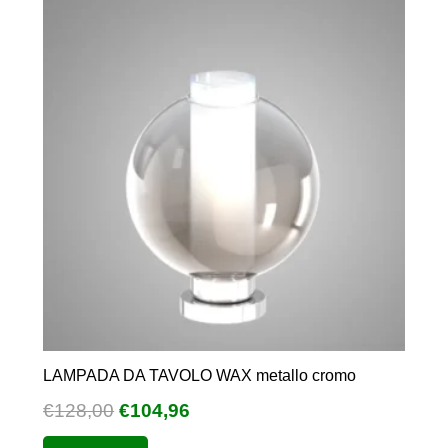
LAMPADA DA TAVOLO WAX metallo cromo
Il
Il
€
128,00
€
104,96
prezzo
prezzo
Questo