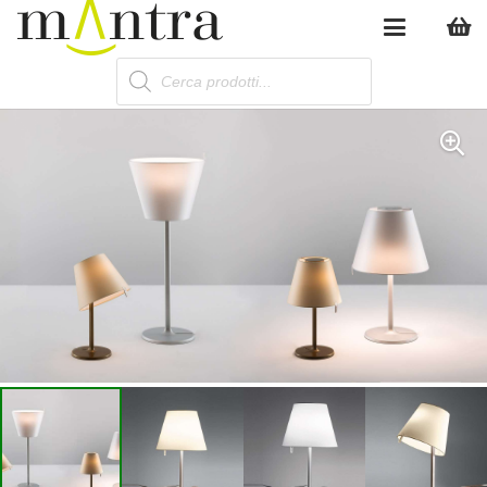
Products
search