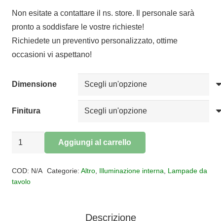
di
Non esitate a contattare il ns. store. Il personale sarà
prezzo:
pronto a soddisfare le vostre richieste!
da
Richiedete un preventivo personalizzato, ottime
€234,00
occasioni vi aspettano!
a
€398,00
Dimensione
Finitura
LAMPADA
Aggiungi al carrello
DA
Alternative:
TAVOLO
COD:
N/A
Categorie:
Altro
,
Illuminazione interna
,
Lampade da
MELAMPO
tavolo
-
MELAMPO
Descrizione
NOTTE