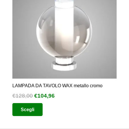
LAMPADA DA TAVOLO WAX metallo cromo
Il
Il
€
128,00
€
104,96
prezzo
prezzo
Questo
Scegli
originale
attuale
prodotto
era:
è:
ha
€128,00.
€104,96.
più