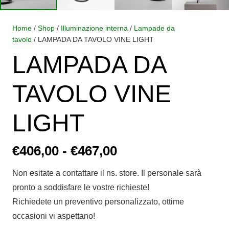
Home
/
Shop
/
Illuminazione interna
/
Lampade da
tavolo
/ LAMPADA DA TAVOLO VINE LIGHT
LAMPADA DA
TAVOLO VINE
LIGHT
Fascia
€
406,00
-
€
467,00
di
Non esitate a contattare il ns. store. Il personale sarà
prezzo:
pronto a soddisfare le vostre richieste!
da
Richiedete un preventivo personalizzato, ottime
€406,00
occasioni vi aspettano!
a