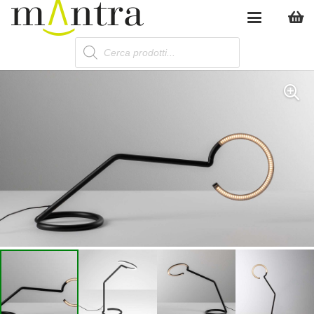
Products
search