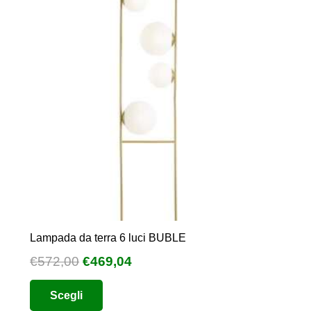
Lampada da terra 6 luci BUBLE
Il
Il
€
572,00
€
469,04
prezzo
prezzo
Questo
Scegli
originale
attuale
prodotto