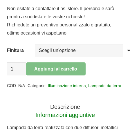
prezzo
prezzo
Non esitate a contattare il ns. store. Il personale sarà
originale
attuale
pronto a soddisfare le vostre richieste!
era:
è:
Richiedete un preventivo personalizzato e gratuito,
€354,00.
€290,28.
ottime occasioni vi aspettano!
Finitura
Lampada
Aggiungi al carrello
da
Alternative:
terra
COD:
N/A
Categorie:
Illuminazione interna
,
Lampade da terra
Style
quantità
Descrizione
Informazioni aggiuntive
Lampada da terra realizzata con due diffusori metallici