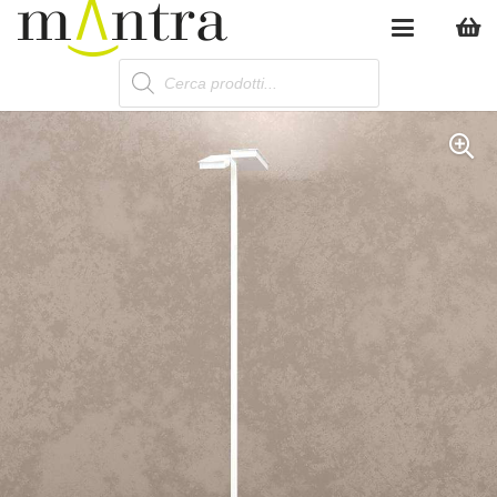
Products
search