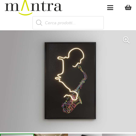
Products
search