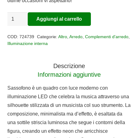
ottime occasioni vi aspettano!
Quadro
Aggiungi al carrello
Alternative:
con
luce
COD:
724739
Categorie:
Altro
,
Arredo
,
Complementi d'arredo
,
SASSOFONO
Illuminazione interna
quantità
Descrizione
Informazioni aggiuntive
Sassofono è un quadro con luce moderno con
illuminazione LED che celebra la musica attraverso una
silhouette stilizzata di un musicista col suo strumento. La
composizione, minimalista ma d’effetto, è esaltata da
una sottile striscia luminosa che segue i contorni della
figura, creando un effetto neon che arricchisce