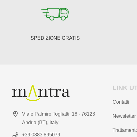
essere
scelte
nella
pagina
del
SPEDIZIONE GRATIS
prodotto
LINK UT
Contatti
Viale Palmiro Togliatti, 18 - 76123
Newsletter
Andria (BT), Italy
Trattamento
+39 0883 895079