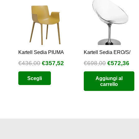
Kartell Sedia PIUMA
Kartell Sedia ERO/S/
Il
Il
Il
Il
€
436,00
€
357,52
€
698,00
€
572,36
prezzo
prezzo
prezzo
pre
Questo
Scegli
Aggiungi al
originale
attuale
originale
att
prodotto
carrello
era:
è:
era:
è:
ha
€436,00.
€357,52.
€698,00.
€57
più
varianti.
Le
opzioni
possono