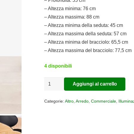
– Profondità: 55 cm
– Altezza minima: 76 cm
– Altezza massima: 88 cm
– Altezza minima della seduta: 45 cm
– Altezza massima della seduta: 57 cm
– Altezza minima del bracciolo: 65,5 cm
– Altezza massima del bracciolo: 77,5 cm
4 disponibili
Sedia
Aggiungi al carrello
Alternative:
girevole
MENTRE'
Categorie:
Altro
,
Arredo
,
Commerciale
,
Illumina
quantità