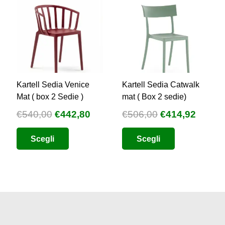
Kartell Sedia Venice
Kartell Sedia Catwalk
Mat ( box 2 Sedie )
mat ( Box 2 sedie)
Il
Il
Il
Il
€
540,00
€
442,80
€
506,00
€
414,92
zzo
prezzo
prezzo
prezzo
prezz
uale
Questo
Questo
Scegli
Scegli
originale
attuale
originale
attual
prodotto
prodotto
era:
è:
era:
è:
2,36.
ha
ha
€540,00.
€442,80.
€506,00.
€414,9
più
più
varianti.
varianti.
Le
Le
opzioni
opzioni