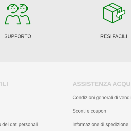
possono
possono
essere
essere
scelte
scelte
nella
nella
pagina
pagina
SUPPORTO
RESI FACILI
del
del
prodotto
prodotto
ILI
ASSISTENZA ACQUI
Condizioni generali di vendi
Sconti e coupon
 dei dati personali
Informazione di spedizione