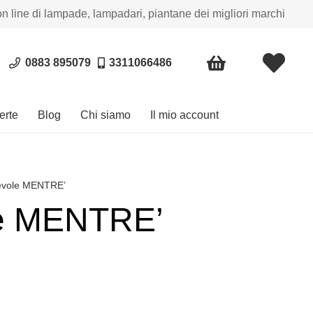
on line di lampade, lampadari, piantane dei migliori marchi
0883 895079
3311066486
erte
Blog
Chi siamo
Il mio account
revole MENTRE’
le MENTRE’