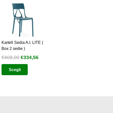
Kartell Sedia A.I. LITE (
Box 2 sedie )
Il
Il
€
408,00
€
334,56
o
prezzo
prezzo
Questo
Scegli
e
originale
attuale
prodotto
era:
è:
ha
2.
€408,00.
€334,56.
più
varianti.
Le
opzioni