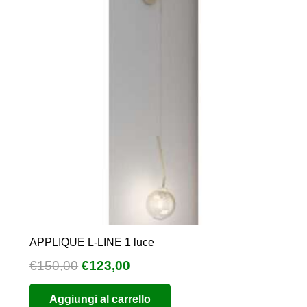
APPLIQUE L-LINE 1 luce
Il
Il
€
150,00
€
123,00
prezzo
prezzo
Aggiungi al carrello
originale
attuale