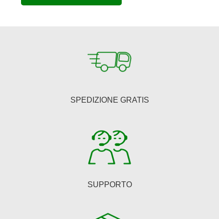
era:
è:
€150,00.
€123,00.
SPEDIZIONE GRATIS
SUPPORTO