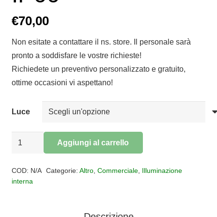
€
70,00
Non esitate a contattare il ns. store. Il personale sarà
pronto a soddisfare le vostre richieste!
Richiedete un preventivo personalizzato e gratuito,
ottime occasioni vi aspettano!
Luce
Strip
Aggiungi al carrello
Led
Alternative:
18
COD:
N/A
Categorie:
Altro
,
Commerciale
,
Illuminazione
Watt
interna
metro
-
Descrizione