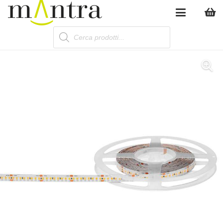
Products
search