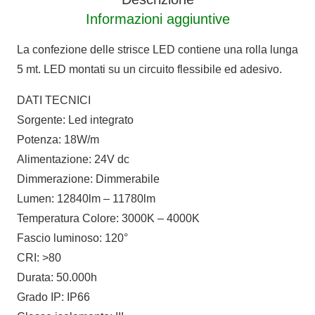
10
Informazioni aggiuntive
mm
IP66
La confezione delle strisce LED contiene una rolla lunga
quantità
5 mt. LED montati su un circuito flessibile ed adesivo.
DATI TECNICI
Sorgente: Led integrato
Potenza: 18W/m
Alimentazione: 24V dc
Dimmerazione: Dimmerabile
Lumen: 12840lm – 11780lm
Temperatura Colore: 3000K – 4000K
Fascio luminoso: 120°
CRI: >80
Durata: 50.000h
Grado IP: IP66