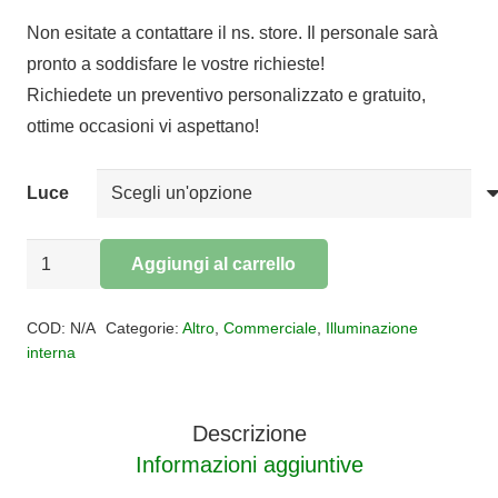
Non esitate a contattare il ns. store. Il personale sarà
pronto a soddisfare le vostre richieste!
Richiedete un preventivo personalizzato e gratuito,
ottime occasioni vi aspettano!
Luce
Strip
Aggiungi al carrello
Led
Alternative:
4,8
COD:
N/A
Categorie:
Altro
,
Commerciale
,
Illuminazione
Watt
interna
metro
-
Descrizione
8
Informazioni aggiuntive
mm