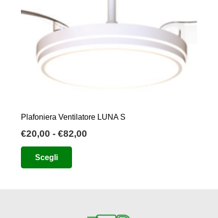
Plafoniera Ventilatore LUNA S
Fascia
€
20,00
-
€
82,00
di
Questo
Scegli
prezzo:
prodotto
da
ha
€20,00
più
a
varianti.
€82,00
Le