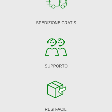
opzioni
possono
essere
SPEDIZIONE GRATIS
scelte
nella
pagina
del
prodotto
SUPPORTO
RESI FACILI