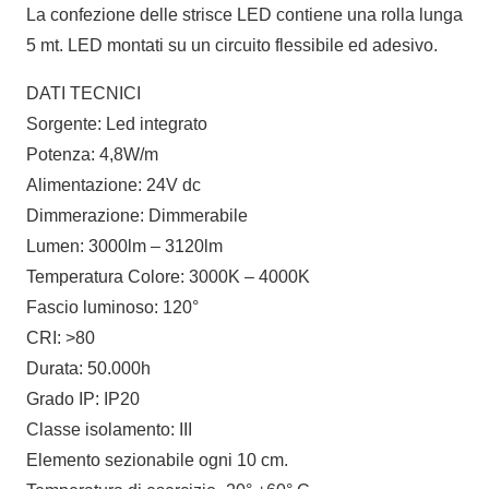
quantità
La confezione delle strisce LED contiene una rolla lunga
5 mt. LED montati su un circuito flessibile ed adesivo.
DATI TECNICI
Sorgente: Led integrato
Potenza: 4,8W/m
Alimentazione: 24V dc
Dimmerazione: Dimmerabile
Lumen: 3000lm – 3120lm
Temperatura Colore: 3000K – 4000K
Fascio luminoso: 120°
CRI: >80
Durata: 50.000h
Grado IP: IP20
Classe isolamento: III
Elemento sezionabile ogni 10 cm.