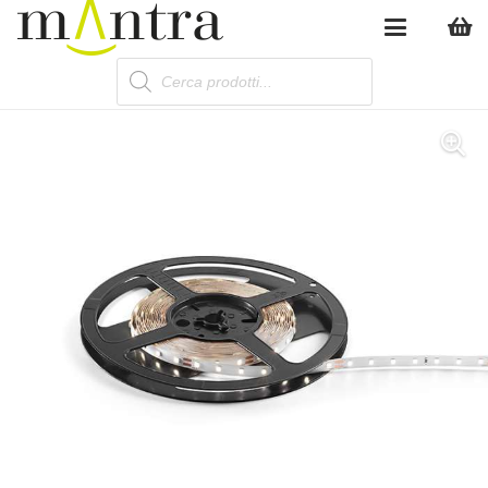
Products
search