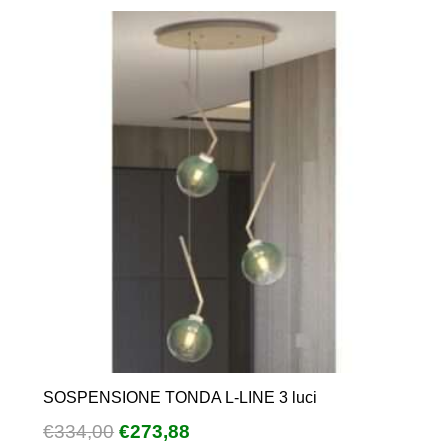
€280,00.
€229,60.
SOSPENSIONE TONDA L-LINE 3 luci
Il
Il
€
334,00
€
273,88