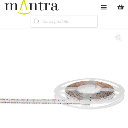
Products
search