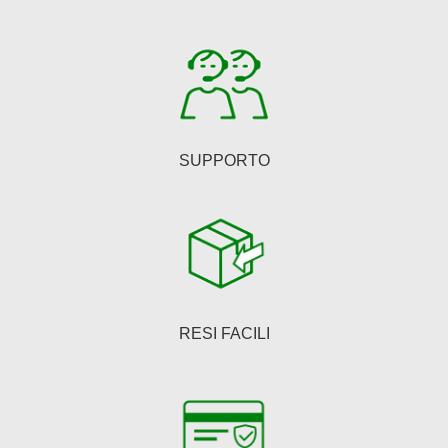
scelte
nella
pagina
del
prodotto
SUPPORTO
RESI FACILI