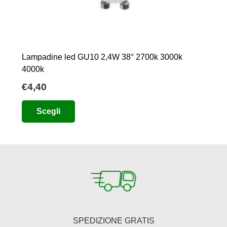
Lampadine led GU10 2,4W 38° 2700k 3000k
4000k
€
4,40
Questo
Scegli
prodotto
ha
più
varianti.
Le
opzioni
possono
essere
SPEDIZIONE GRATIS