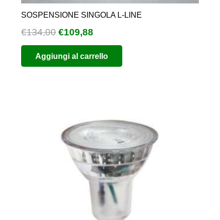
SOSPENSIONE SINGOLA L-LINE
Il
Il
€
134,00
€
109,88
prezzo
prezzo
Aggiungi al carrello
originale
attuale
era:
è:
€134,00.
€109,88.