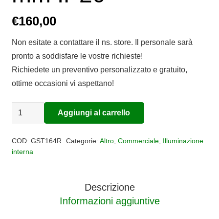
€
160,00
Non esitate a contattare il ns. store. Il personale sarà
pronto a soddisfare le vostre richieste!
Richiedete un preventivo personalizzato e gratuito,
ottime occasioni vi aspettano!
Strip
Aggiungi al carrello
Alternative:
Led
RGB
COD:
GST164R
Categorie:
Altro
,
Commerciale
,
Illuminazione
21
interna
Watt
metro
Descrizione
-
Informazioni aggiuntive
12
mm