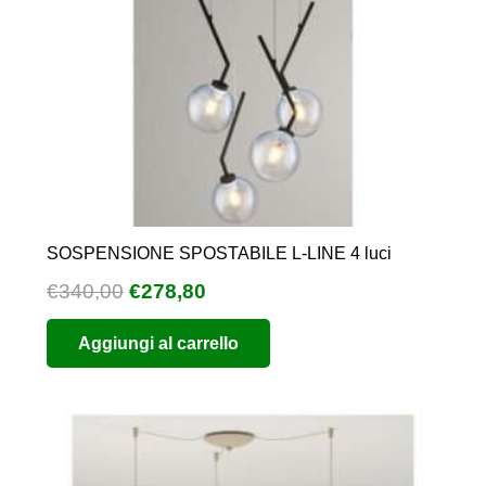
SOSPENSIONE SPOSTABILE L-LINE 4 luci
Il
Il
€
340,00
€
278,80
prezzo
prezzo
Aggiungi al carrello
originale
attuale
era:
è:
€340,00.
€278,80.