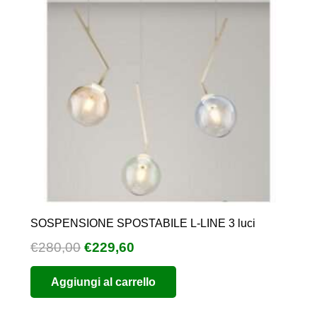
SOSPENSIONE SPOSTABILE L-LINE 3 luci
Il
Il
€
280,00
€
229,60
prezzo
prezzo
Aggiungi al carrello
originale
attuale
era:
è: