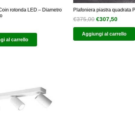
 Coin rotonda LED – Diametro
Plafoniera piastra quadrata
ro
Il
Il
€
375,00
€
307,50
prezzo
prezz
Aggiungi al carrello
originale
attual
i al carrello
era:
è:
€375,00.
€307,5