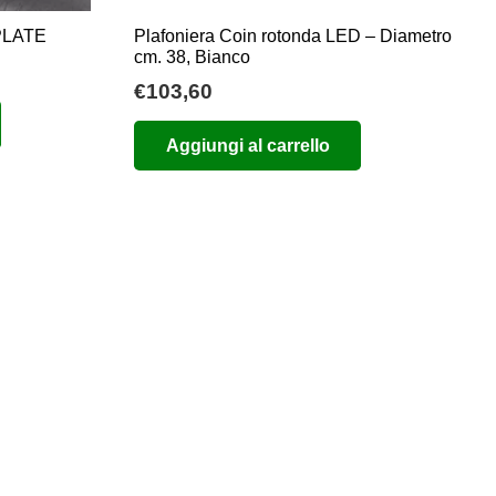
 PLATE
Plafoniera Coin rotonda LED – Diametro
cm. 38, Bianco
€
103,60
o
e
Aggiungi al carrello
0.