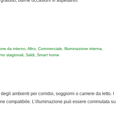
gratuito, ottime occasioni vi aspettano!
ione da interno
,
Altro
,
Commerciale
,
Illuminazione interna
,
mo stagionali
,
Saldi
,
Smart home
gli ambienti per corridoi, soggiorni o camere da letto. I
ione compatibile. L’illuminazione può essere commutata su