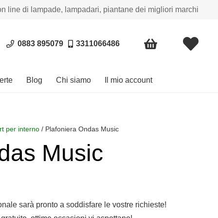
on line di lampade, lampadari, piantane dei migliori marchi
0883 895079
3311066486
erte
Blog
Chi siamo
Il mio account
t per interno
/ Plafoniera Ondas Music
ndas Music
sonale sarà pronto a soddisfare le vostre richieste!