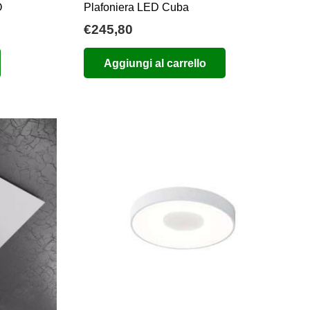
O
Plafoniera LED Cuba
€
245,80
o
Aggiungi al carrello
e
2.