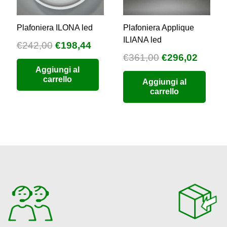
Plafoniera ILONA led
Plafoniera Applique
ILIANA led
Il
Il
€
242,00
€
198,44
Il
Il
€
361,00
€
296,02
zzo
prezzo
prezzo
prezzo
prezz
Aggiungi al
uale
originale
attuale
carrello
Aggiungi al
originale
attual
era:
è:
carrello
era:
è:
8,44.
€242,00.
€198,44.
€361,00.
€296,0