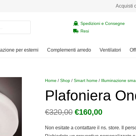
Acquisti 
Spedizioni e Consegne
Resi
nazione per esterni
Complementi arredo
Ventilatori
Off
Home
/
Shop
/
Smart home
/
Illuminazione smar
Plafoniera O
Il
Il
€
320,00
€
160,00
prezzo
prezzo
originale
attuale
Non esitate a contattare il ns. store. Il per