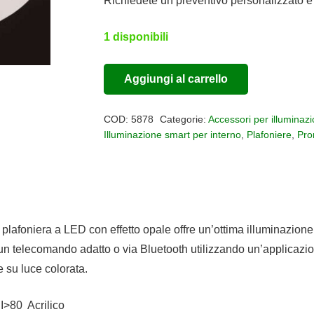
era:
è:
Richiedete un preventivo personalizzato e 
€320,00.
€160,00.
1 disponibili
Aggiungi al carrello
Plafoniera
Alternative:
Ondas
COD:
5878
Categorie:
Accessori per illuminaz
Music
Illuminazione smart per interno
,
Plafoniere
,
Pro
quantità
foniera a LED con effetto opale offre un’ottima illuminazione de
 un telecomando adatto o via Bluetooth utilizzando un’applicaz
e su luce colorata.
>80 Acrilico