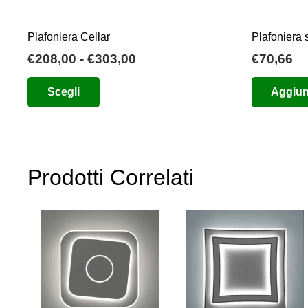
Plafoniera Cellar
Plafoniera 
Fascia
€
208,00
-
€
303,00
€
70,66
di
Questo
Scegli
Aggiung
prezzo:
prodotto
da
ha
€208,00
più
a
varianti.
€303,00
Prodotti Correlati
Le
opzioni
possono
essere
scelte
nella
pagina
del