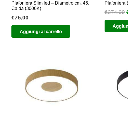
Plafoniera Slim led – Diametro cm. 46,
Plafoniera
Calda (3000K)
I
€
274,00
€
75,00
Aggiung
Aggiungi al carrello