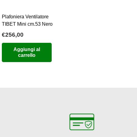
Plafoniera Ventilatore
TIBET Mini cm.53 Nero
€
256,00
o
Aggiungi al
e
carrello
2.