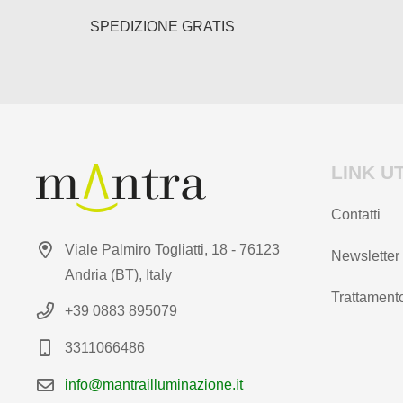
del
SPEDIZIONE GRATIS
prodotto
LINK UT
Contatti
Viale Palmiro Togliatti, 18 - 76123
Newsletter
Andria (BT), Italy
Trattamento
+39 0883 895079
3311066486
info@mantrailluminazione.it