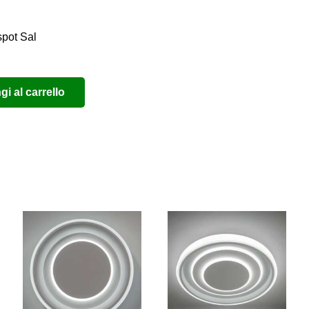
spot Sal
i al carrello