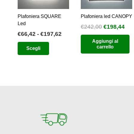
prodotto
Plafoniera SQUARE
Plafoniera led CANOPY
Led
Il
Il
€
242,00
€
198,44
Fascia
€
66,42
-
€
197,62
prezzo
pre
di
Aggiungi al
originale
att
Questo
carrello
Scegli
prezzo:
era:
è:
prodotto
da
€242,00.
€19
ha
€66,42
più
a
varianti.
€197,62
Le
opzioni
possono
essere
scelte
nella
pagina