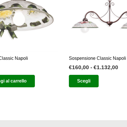
Classic Napoli
Sospensione Classic Napoli
Fas
€
160,00
-
€
1.132,00
di
Questo
i al carrello
Scegli
pre
prodotto
da
ha
€16
più
a
varianti.
€1.
Le
opzioni