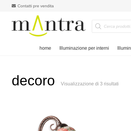
Contatti pre vendita
Products
search
home
Illuminazione per interni
Illumi
decoro
Visualizzazione di 3 risultati