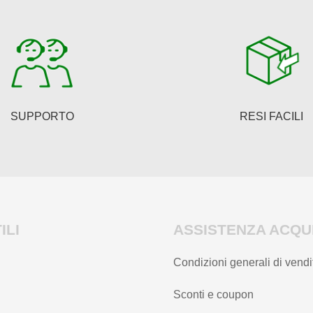
possono
essere
scelte
nella
pagina
del
SUPPORTO
RESI FACILI
prodotto
ILI
ASSISTENZA ACQUI
Condizioni generali di vendi
Sconti e coupon