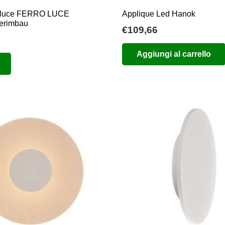
1 luce FERRO LUCE
Applique Led Hanok
erimbau
€
109,66
Questo
Aggiungi al carrello
prodotto
ha
più
varianti.
Le
opzioni
possono
essere
scelte
nella
pagina
del