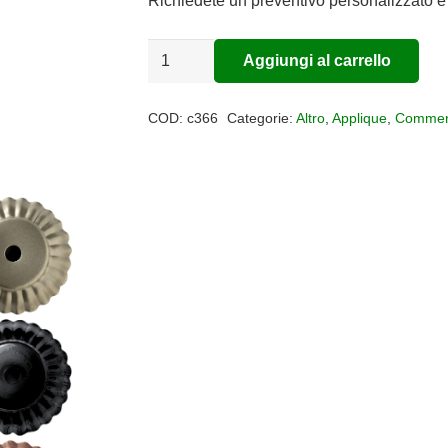
Richiedete un preventivo personalizzato e 
Applique
Aggiungi al carrello
Alternative:
Classic
Napoli
COD:
c366
Categorie:
Altro
,
Applique
,
Commer
quantità