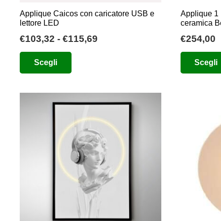
Applique Caicos con caricatore USB e
Applique 
lettore LED
ceramica B
Fascia
€
103,32
-
€
115,69
€
254,00
di
Questo
Scegli
Scegli
prezzo:
prodotto
da
ha
€103,32
più
a
varianti.
€115,69
Le
opzioni
possono
essere
scelte
nella
pagina
del