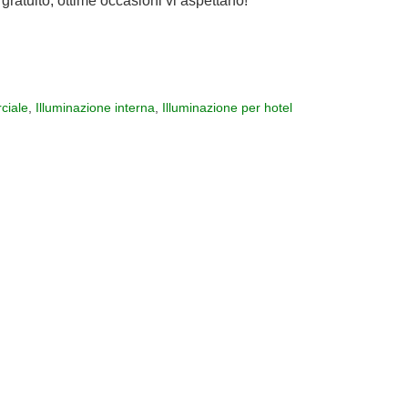
gratuito, ottime occasioni vi aspettano!
ciale
,
Illuminazione interna
,
Illuminazione per hotel