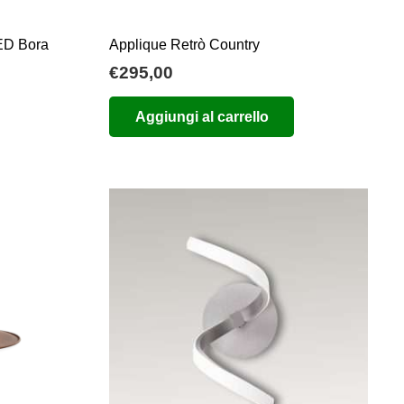
prodotto
LED Bora
Applique Retrò Country
€
295,00
a
Aggiungi al carrello
:
2
61