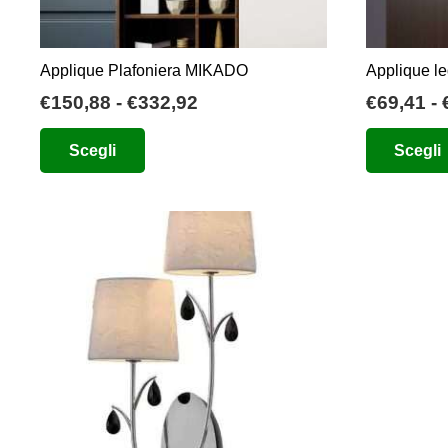
prodotto
Applique Plafoniera MIKADO
Applique l
Fascia
€
150,88
-
€
332,92
€
69,41
-
di
Questo
Scegli
Scegli
prezzo:
prodotto
da
ha
€150,88
più
a
varianti.
€332,92
Le
opzioni
possono
essere
scelte
nella
pagina