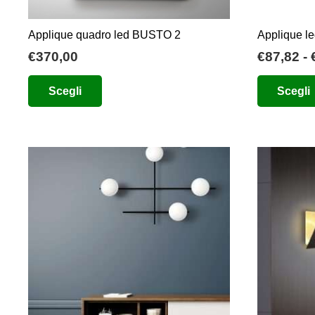
prodotto
Applique quadro led BUSTO 2
Applique l
€
370,00
€
87,82
-
Questo
Scegli
Scegli
prodotto
ha
più
varianti.
Le
opzioni
possono
essere
scelte
nella
pagina
del