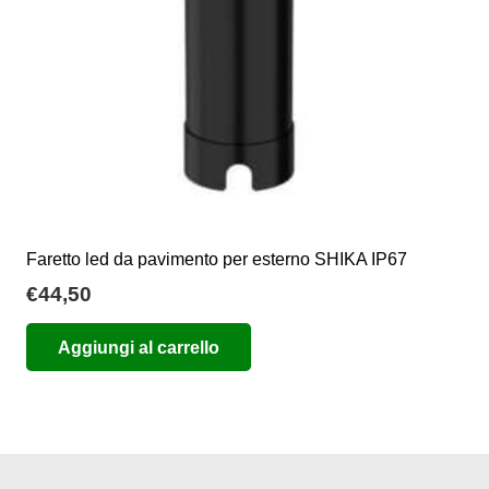
nella
pagina
del
prodotto
Faretto led da pavimento per esterno SHIKA IP67
€
44,50
Aggiungi al carrello