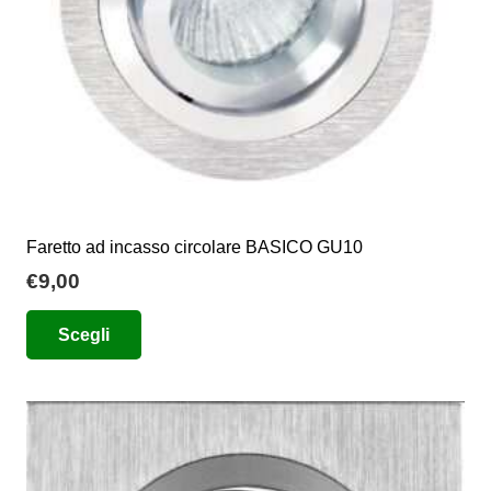
Faretto ad incasso circolare BASICO GU10
€
9,00
Questo
Scegli
prodotto
ha
più
varianti.
Le