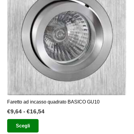
opzioni
possono
essere
scelte
nella
pagina
del
prodotto
Faretto ad incasso quadrato BASICO GU10
Fascia
€
9,64
-
€
16,54
di
Questo
Scegli
prezzo:
prodotto