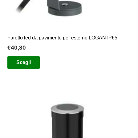
Faretto led da pavimento per esterno LOGAN IP65
€
40,30
Questo
Scegli
prodotto
ha
più
varianti.
Le
opzioni
possono
essere
scelte