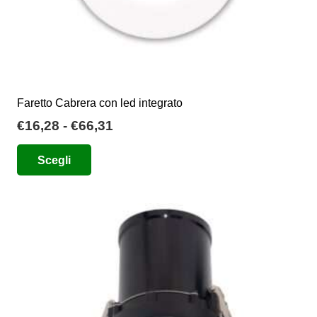
prodotto
Faretto Cabrera con led integrato
Fascia
€
16,28
-
€
66,31
di
Questo
Scegli
prezzo:
prodotto
da
ha
€16,28
più
a
varianti.
€66,31
Le
opzioni
possono
essere