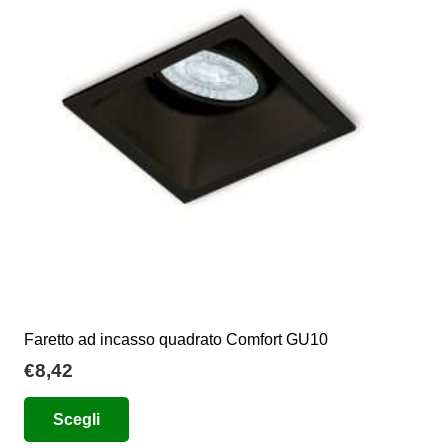
opzioni
possono
essere
scelte
nella
pagina
del
prodotto
Faretto ad incasso quadrato Comfort GU10
€
8,42
Questo
Scegli
prodotto