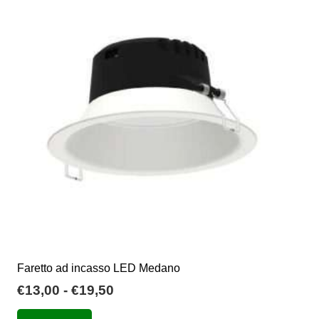
Le
opzioni
possono
essere
scelte
nella
pagina
del
prodotto
Faretto ad incasso LED Medano
Fascia
€
13,00
-
€
19,50
di
Questo