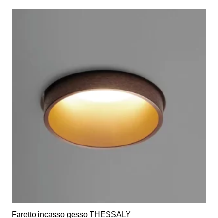
più
varianti.
Le
opzioni
possono
essere
scelte
nella
pagina
del
prodotto
Faretto incasso gesso THESSALY