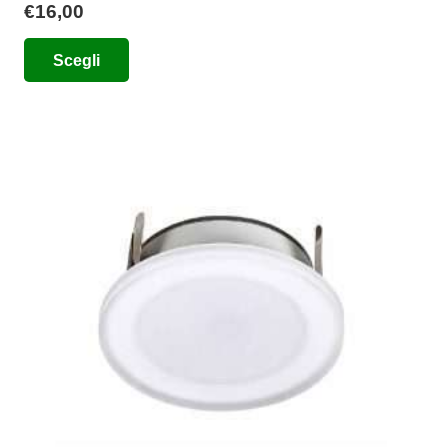
€
16,00
Questo
Scegli
prodotto
ha
più
varianti.
Le
opzioni
possono
essere
scelte
nella
pagina
del
prodotto