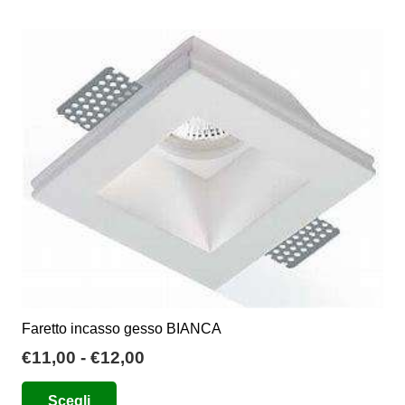
ha
più
varianti.
Le
opzioni
possono
essere
scelte
nella
pagina
del
prodotto
Faretto incasso gesso BIANCA
Fascia
€
11,00
-
€
12,00
di
Questo
Scegli
prezzo: