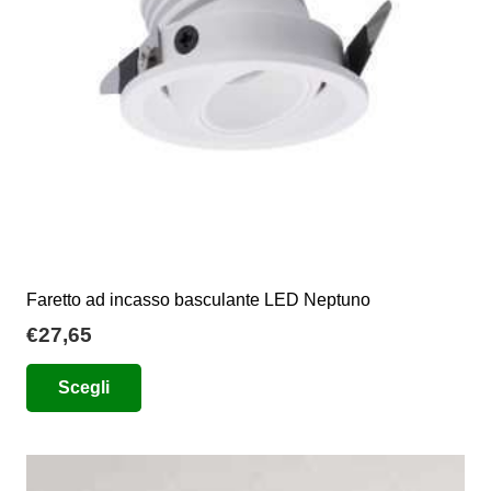
scelte
nella
pagina
del
prodotto
Faretto ad incasso basculante LED Neptuno
€
27,65
Questo
Scegli
prodotto
ha
più
varianti.