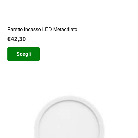
Faretto incasso LED Metacrilato
€
42,30
Questo
Scegli
prodotto
ha
più
varianti.
Le
opzioni
possono
essere
scelte
nella