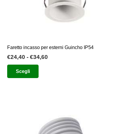
prodotto
Faretto incasso per esterni Guincho IP54
Fascia
€
24,40
-
€
34,60
di
Questo
Scegli
prezzo:
prodotto
da
ha
€24,40
più
a
varianti.
€34,60
Le
opzioni
possono
essere