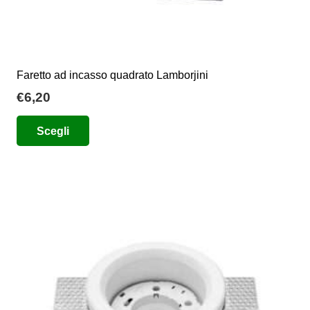
Faretto ad incasso quadrato Lamborjini
€
6,20
Questo
Scegli
prodotto
ha
più
varianti.
Le
opzioni
possono
essere
scelte
nella