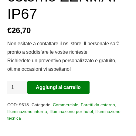
IP67
€
26,70
Non esitate a contattare il ns. store. Il personale sarà
pronto a soddisfare le vostre richieste!
Richiedete un preventivo personalizzato e gratuito,
ottime occasioni vi aspettano!
Faretto
Aggiungi al carrello
Alternative:
da
pavimento
COD:
9618
Categorie:
Commerciale
,
Faretti da esterno
,
per
Illuminazione interna
,
Illuminazione per hotel
,
Illuminazione
tecnica
esterno
ZERMAT
IP67