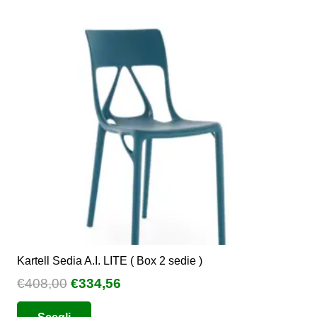
Le
opzioni
possono
essere
scelte
nella
pagina
del
prodotto
Kartell Sedia A.I. LITE ( Box 2 sedie )
Il
Il
€
408,00
€
334,56
prezzo
prezzo
Questo