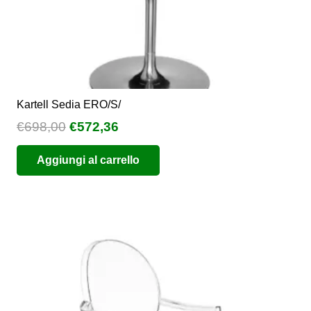
prodotto
Kartell Sedia ERO/S/
Il
Il
€
698,00
€
572,36
prezzo
prezzo
Aggiungi al carrello
originale
attuale
era:
è:
€698,00.
€572,36.