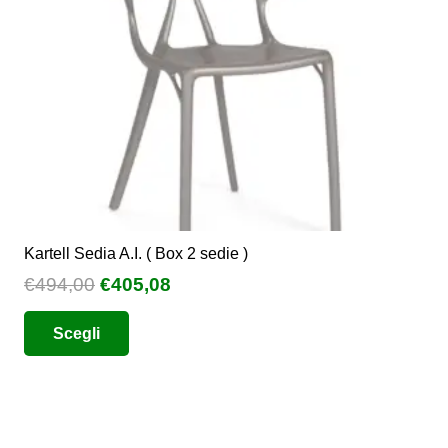
Kartell Sedia A.I. ( Box 2 sedie )
Il
Il
€
494,00
€
405,08
prezzo
prezzo
Questo
Scegli
originale
attuale
prodotto
era:
è:
ha
€494,00.
€405,08.
più
varianti.