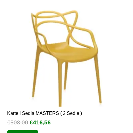
Le
opzioni
possono
essere
scelte
nella
pagina
del
prodotto
Kartell Sedia MASTERS ( 2 Sedie )
Il
Il
€
508,00
€
416,56
prezzo
prezzo
Questo