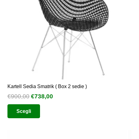
scelte
nella
pagina
del
prodotto
Kartell Sedia Smatrik ( Box 2 sedie )
Il
Il
€
900,00
€
738,00
prezzo
prezzo
Questo
Scegli
originale
attuale
prodotto
era:
è:
ha
€900,00.
€738,00.
più