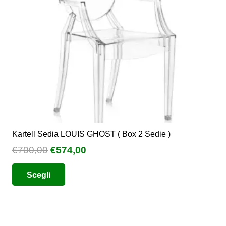
Kartell Sedia LOUIS GHOST ( Box 2 Sedie )
Il
Il
€
700,00
€
574,00
prezzo
prezzo
Questo
Scegli
originale
attuale
prodotto
era:
è:
ha
€700,00.
€574,00.
più
varianti.