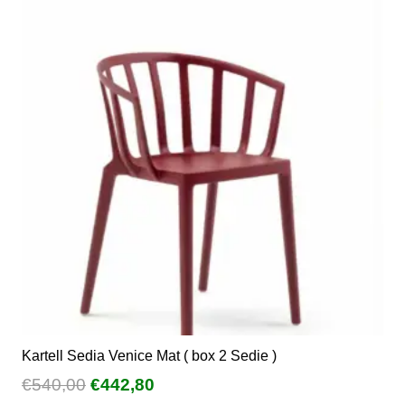
varianti.
Le
opzioni
possono
essere
scelte
nella
pagina
del
prodotto
Kartell Sedia Venice Mat ( box 2 Sedie )
Il
Il
€
540,00
€
442,80