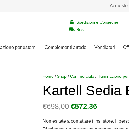
Acquisti 
Spedizioni e Consegne
Resi
nazione per esterni
Complementi arredo
Ventilatori
Off
Home
/
Shop
/
Commerciale
/
Illuminazione per
Kartell Sedia
Il
Il
€
698,00
€
572,36
prezzo
prezzo
originale
attuale
Non esitate a contattare il ns. store. Il per