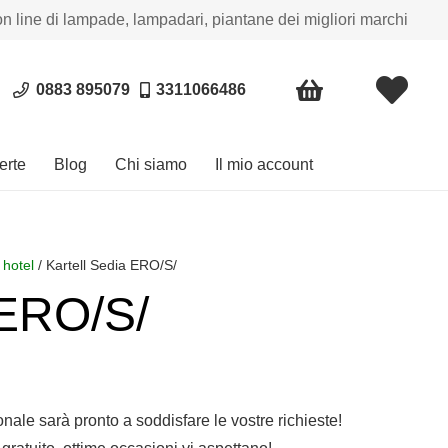
on line di lampade, lampadari, piantane dei migliori marchi
0883 895079
3311066486
erte
Blog
Chi siamo
Il mio account
 hotel
/ Kartell Sedia ERO/S/
 ERO/S/
sonale sarà pronto a soddisfare le vostre richieste!