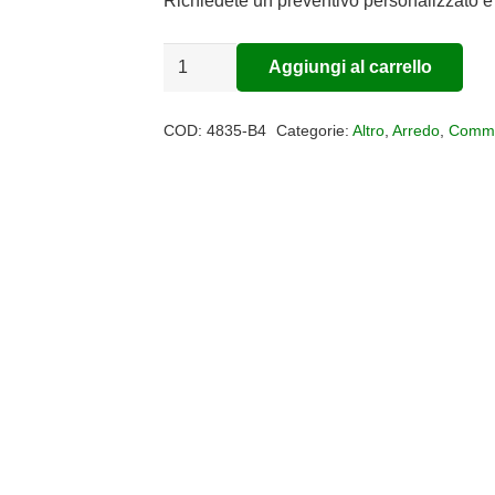
era:
è:
Richiedete un preventivo personalizzato e 
€698,00.
€572,36.
Kartell
Aggiungi al carrello
Alternative:
Sedia
ERO/S/
COD:
4835-B4
Categorie:
Altro
,
Arredo
,
Comme
quantità