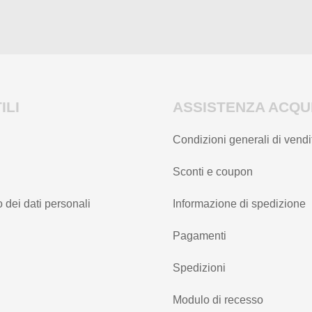
del
del
prodotto
prodotto
ILI
ASSISTENZA ACQUI
Condizioni generali di vendi
Sconti e coupon
 dei dati personali
Informazione di spedizione
Pagamenti
Spedizioni
Modulo di recesso