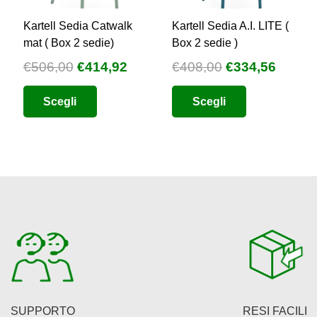
Kartell Sedia Catwalk
Kartell Sedia A.I. LITE (
mat ( Box 2 sedie)
Box 2 sedie )
Il
Il
Il
Il
€
506,00
€
414,92
€
408,00
€
334,56
zzo
prezzo
prezzo
prezzo
prezz
Questo
Questo
Scegli
Scegli
uale
originale
attuale
originale
attual
prodotto
prodotto
era:
è:
era:
è:
ha
ha
2,80.
€506,00.
€414,92.
€408,00.
€334,5
più
più
varianti.
varianti.
Le
Le
opzioni
opzioni
possono
possono
essere
essere
scelte
scelte
nella
nella
pagina
pagina
SUPPORTO
RESI FACILI