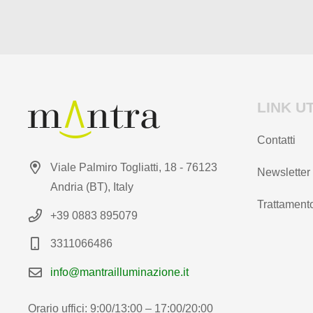
del
del
prodotto
prodotto
LINK UT
Contatti
Viale Palmiro Togliatti, 18 - 76123
Newsletter
Andria (BT), Italy
Trattamento
+39 0883 895079
3311066486
info@mantrailluminazione.it
Orario uffici: 9:00/13:00 – 17:00/20:00