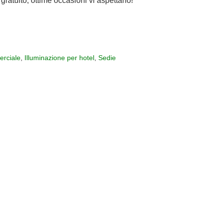
gratuito, ottime occasioni vi aspettano!
rciale
,
Illuminazione per hotel
,
Sedie