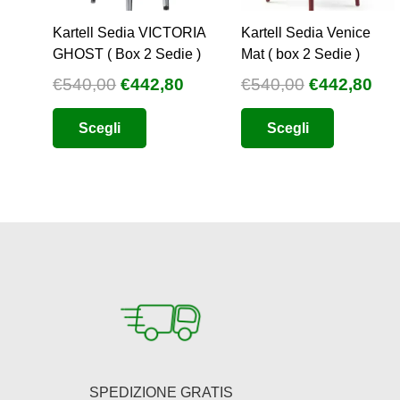
Kartell Sedia VICTORIA
Kartell Sedia Venice
GHOST ( Box 2 Sedie )
Mat ( box 2 Sedie )
Il
Il
Il
Il
€
540,00
€
442,80
€
540,00
€
442,80
prezzo
prezzo
prezzo
pre
Questo
Questo
Scegli
Scegli
originale
attuale
originale
att
prodotto
prodotto
era:
è:
era:
è:
ha
ha
€540,00.
€442,80.
€540,00.
€44
più
più
varianti.
varianti.
Le
Le
opzioni
opzioni
possono
possono
essere
essere
scelte
scelte
nella
nella
pagina
pagina
SPEDIZIONE GRATIS