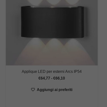
Applique LED per esterni Arcs IP54
Fascia
€
64,77
-
€
66,10
di
Aggiungi ai preferiti
prezzo:
da
€64,77