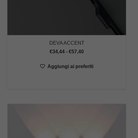
DEVA ACCENT
Fascia
€
34,44
-
€
57,40
di
Aggiungi ai preferiti
prezzo:
da
€34,44
a
€57,40