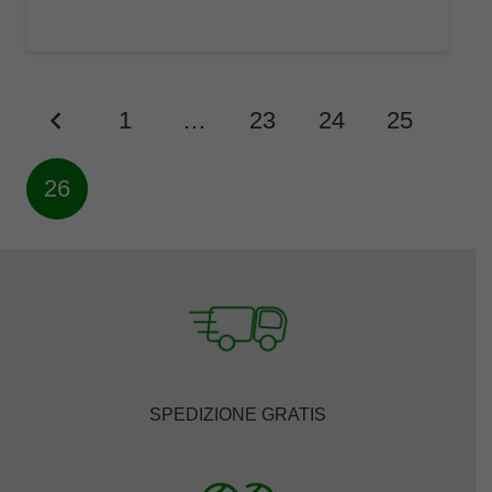
da
€63,00
a
€73,00
1
…
23
24
25
26
SPEDIZIONE GRATIS