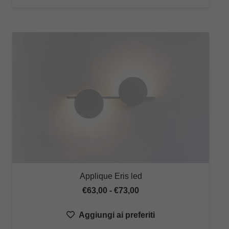
€75,32
a
€114,81
Applique Eris led
Fascia
€
63,00
-
€
73,00
di
Aggiungi ai preferiti
prezzo: