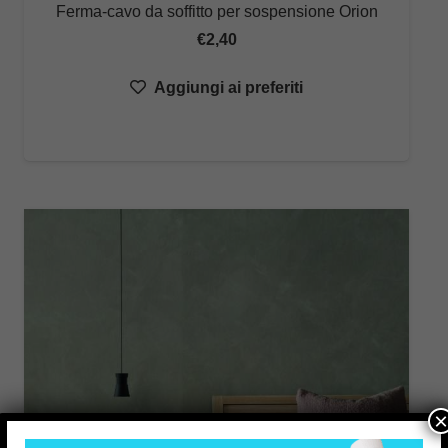
Ferma-cavo da soffitto per sospensione Orion
€
2,40
Aggiungi ai preferiti
×