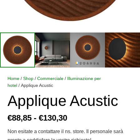
Home
/
Shop
/
Commerciale
/
Illuminazione per
hotel
/ Applique Acustic
Applique Acustic
Fascia
€
88,85
-
€
130,30
di
Non esitate a contattare il ns. store. Il personale sarà
prezzo: