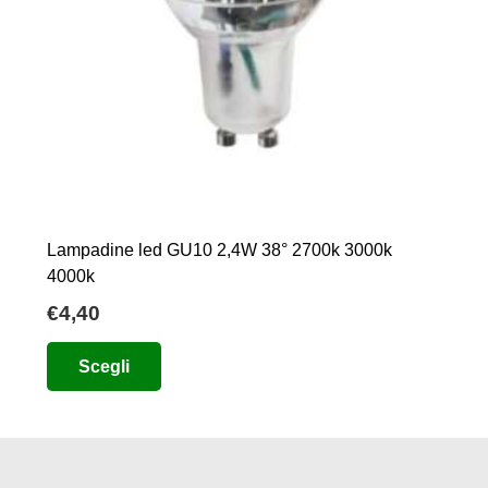
Lampadine led GU10 2,4W 38° 2700k 3000k
4000k
€
4,40
Questo
Scegli
prodotto
ha
più
varianti.