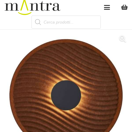
Products
search