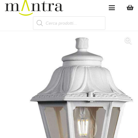
Products
search