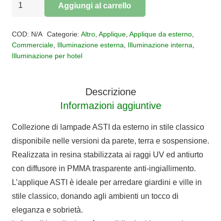
APPLIQUE
Aggiungi al carrello
ASTI
Alternative:
1
COD:
N/A
Categorie:
Altro
,
Applique
,
Applique da esterno
,
LUCE
Commerciale
,
Illuminazione esterna
,
Illuminazione interna
,
Illuminazione per hotel
IP55
quantità
Descrizione
Informazioni aggiuntive
Collezione di lampade ASTI da esterno in stile classico
disponibile nelle versioni da parete, terra e sospensione.
Realizzata in resina stabilizzata ai raggi UV ed antiurto
con diffusore in PMMA trasparente anti-ingiallimento.
L’applique ASTI è ideale per arredare giardini e ville in
stile classico, donando agli ambienti un tocco di
eleganza e sobrietà.