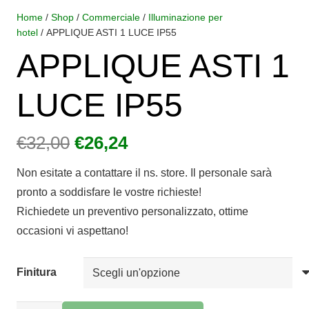
Home
/
Shop
/
Commerciale
/
Illuminazione per
hotel
/ APPLIQUE ASTI 1 LUCE IP55
APPLIQUE ASTI 1
LUCE IP55
Il
Il
€
32,00
€
26,24
prezzo
prezzo
Non esitate a contattare il ns. store. Il personale sarà
originale
attuale
pronto a soddisfare le vostre richieste!
era:
è:
Richiedete un preventivo personalizzato, ottime
€32,00.
€26,24.
occasioni vi aspettano!
Finitura