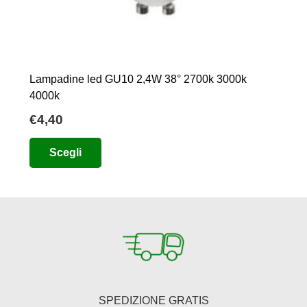
Lampadine led GU10 2,4W 38° 2700k 3000k
4000k
€
4,40
Questo
Scegli
prodotto
ha
più
varianti.
Le
opzioni
possono
essere
SPEDIZIONE GRATIS