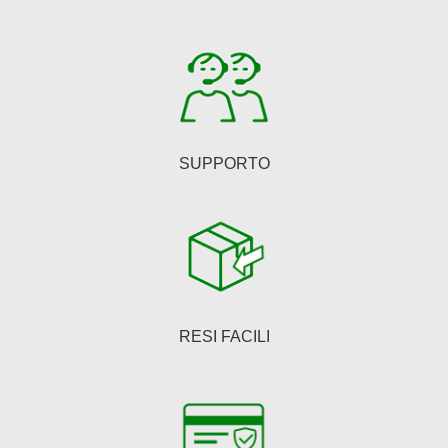
scelte
nella
pagina
del
prodotto
SUPPORTO
RESI FACILI