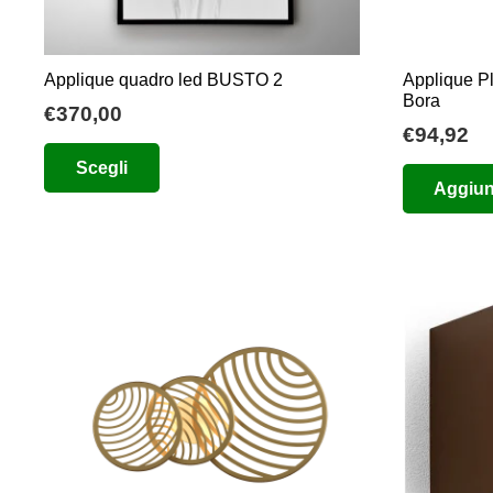
Applique quadro led BUSTO 2
Applique P
Bora
€
370,00
€
94,92
Questo
Scegli
prodotto
Aggiung
ha
più
varianti.
Le
opzioni
possono
essere
scelte
nella
pagina