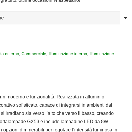
gratuito, ottime occasioni vi aspettano!
da esterno
,
Commerciale
,
Illuminazione interna
,
Illuminazione
gn moderno e funzionalità. Realizzata in alluminio
tivo sofisticato, capace di integrarsi in ambienti dal
si irradiano sia verso l’alto che verso il basso, creando
 due portalampade GX53 e include lampadine LED da 8W
 opzioni dimmerabili per regolare l’intensità luminosa in