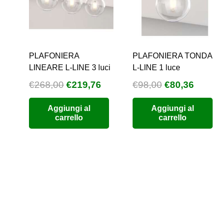
nella
pagina
del
prodotto
PLAFONIERA
PLAFONIERA TONDA
LINEARE L-LINE 3 luci
L-LINE 1 luce
Il
Il
Il
Il
€
268,00
€
219,76
€
98,00
€
80,36
prezzo
prezzo
prezzo
prezz
Aggiungi al
Aggiungi al
originale
attuale
originale
attual
carrello
carrello
era:
è:
era:
è:
€268,00.
€219,76.
€98,00.
€80,3