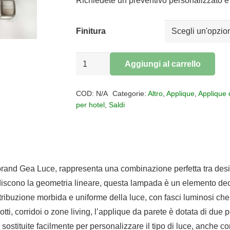
da
Richiedete un preventivo personalizzato e 
€126,00
a
Finitura
€162,00
Applique
Aggiungi al carrello
BABOL
Alternative:
quantità
COD:
N/A
Categorie:
Altro
,
Applique
,
Applique 
per hotel
,
Saldi
brand Gea Luce, rappresenta una combinazione perfetta tra desi
iscono la geometria lineare, questa lampada è un elemento decora
tribuzione morbida e uniforme della luce, con fasci luminosi che 
lotti, corridoi o zone living, l’applique da parete è dotata di
tituite facilmente per personalizzare il tipo di luce, anche con