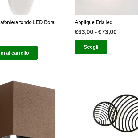
lafoniera tondo LED Bora
Applique Eris led
Fascia
€
63,00
-
€
73,00
di
Questo
Scegli
prezzo:
prodotto
i al carrello
da
ha
€63,00
più
a
varianti.
€73,00
Le
opzioni
possono
essere
scelte
nella
pagina