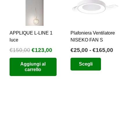
nella
nella
pagina
pagina
del
del
prodotto
prodotto
APPLIQUE L-LINE 1
Plafoniera Ventilatore
luce
NISEKO FAN S
Il
Il
Fasci
€
150,00
€
123,00
€
25,00
-
€
165,00
o
prezzo
prezzo
di
Questo
Aggiungi al
Scegli
e
originale
attuale
prezzo
prodotto
carrello
era:
è:
da
ha
6.
€150,00.
€123,00.
€25,0
più
a
varianti.
€165,
Le
opzioni
possono
essere