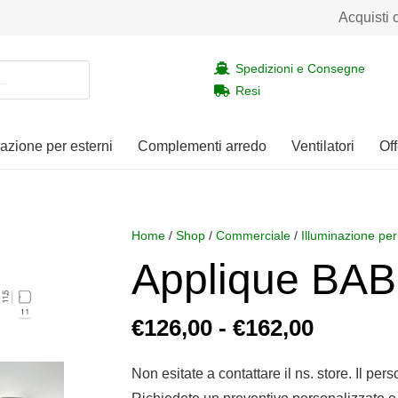
Acquisti 
Spedizioni e Consegne
Resi
nazione per esterni
Complementi arredo
Ventilatori
Off
Home
/
Shop
/
Commerciale
/
Illuminazione per
Applique BA
Fascia
€
126,00
-
€
162,00
di
prezzo:
Non esitate a contattare il ns. store. Il per