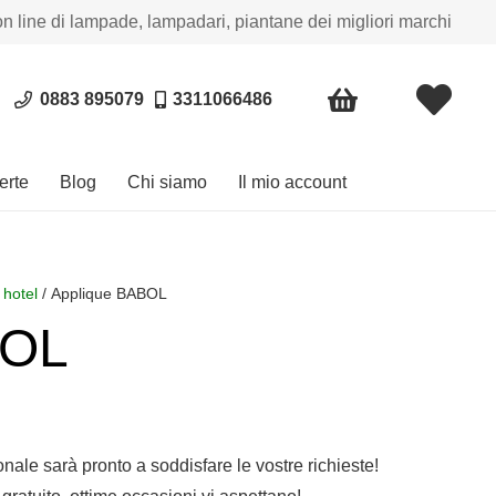
on line di lampade, lampadari, piantane dei migliori marchi
0883 895079
3311066486
erte
Blog
Chi siamo
Il mio account
 hotel
/ Applique BABOL
BOL
sonale sarà pronto a soddisfare le vostre richieste!