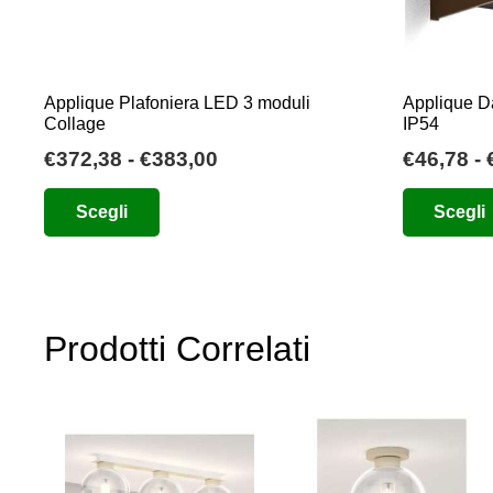
del
prodotto
Applique Plafoniera LED 3 moduli
Applique Da
Collage
IP54
Fascia
€
372,38
-
€
383,00
€
46,78
-
di
Questo
Scegli
Scegli
prezzo:
prodotto
da
ha
€372,38
più
a
varianti.
€383,00
Prodotti Correlati
Le
opzioni
possono
essere
scelte