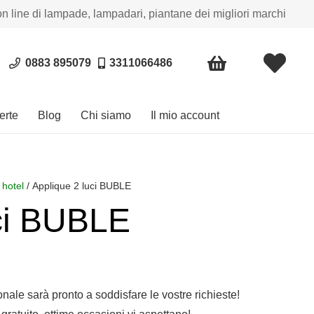
on line di lampade, lampadari, piantane dei migliori marchi
0883 895079
3311066486
erte
Blog
Chi siamo
Il mio account
 hotel
/ Applique 2 luci BUBLE
uci BUBLE
sonale sarà pronto a soddisfare le vostre richieste!