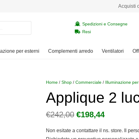
Acquisti 
Spedizioni e Consegne
Resi
nazione per esterni
Complementi arredo
Ventilatori
Off
Home
/
Shop
/
Commerciale
/
Illuminazione per
Applique 2 l
Il
Il
€
242,00
€
198,44
prezzo
prezzo
originale
attuale
Non esitate a contattare il ns. store. Il per