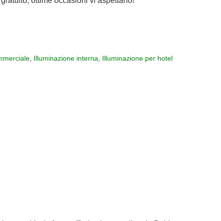
gratuito, ottime occasioni vi aspettano!
merciale
,
Illuminazione interna
,
Illuminazione per hotel