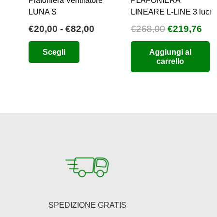
Plafoniera Ventilatore
PLAFONIERA
LUNA S
LINEARE L-LINE 3 luci
Fascia
Il
Il
€
20,00
-
€
82,00
€
268,00
€
219,76
di
prezzo
pre
Questo
Scegli
Aggiungi al
prezzo:
originale
att
prodotto
carrello
da
era:
è:
ha
€20,00
€268,00.
€21
più
a
varianti.
€82,00
Le
opzioni
possono
essere
scelte
nella
pagina
del
SPEDIZIONE GRATIS