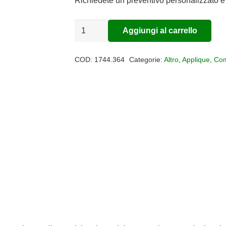
era:
è:
Richiedete un preventivo personalizzato e 
€242,00.
€198,44.
Applique
Aggiungi al carrello
Alternative:
2
luci
COD:
1744.364
Categorie:
Altro
,
Applique
,
Com
BUBLE
quantità