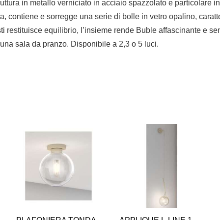
in metallo verniciato in acciaio spazzolato e particolare in br
ta, contiene e sorregge una serie di bolle in vetro opalino, carat
ti restituisce equilibrio, l’insieme rende Buble affascinante e s
una sala da pranzo. Disponibile a 2,3 o 5 luci.