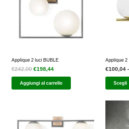
possono
essere
scelte
nella
pagina
del
prodotto
Applique 2 luci BUBLE
Applique 2
Il
Il
€
242,00
€
198,44
€
100,04
-
prezzo
prezzo
Aggiungi al carrello
Scegli
originale
attuale
era:
è:
€242,00.
€198,44.