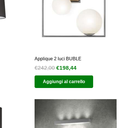
Applique 2 luci BUBLE
Il
Il
€
242,00
€
198,44
prezzo
prezzo
Aggiungi al carrello
originale
attuale
era:
è:
€242,00.
€198,44.