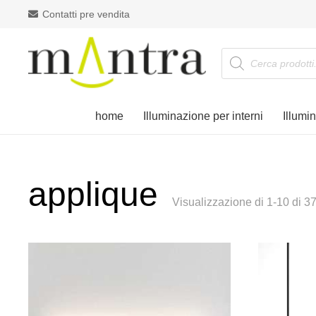
Contatti pre vendita
Products
search
home
Illuminazione per interni
Illumi
applique
Visualizzazione di 1-10 di 372