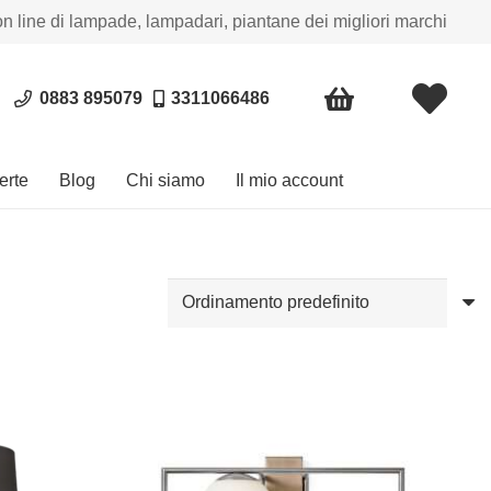
on line di lampade, lampadari, piantane dei migliori marchi
0883 895079
3311066486
erte
Blog
Chi siamo
Il mio account