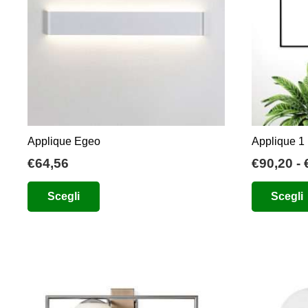
Applique Egeo
Applique 1
€
64,56
€
90,20
-
Questo
Scegli
Scegli
prodotto
ha
più
varianti.
Le
opzioni