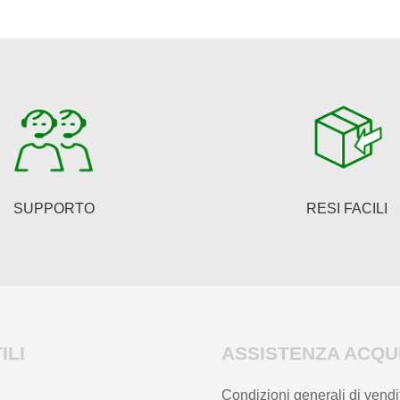
possono
essere
scelte
nella
pagina
del
prodotto
SUPPORTO
RESI FACILI
ILI
ASSISTENZA ACQUI
Condizioni generali di vendi