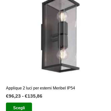
opzioni
possono
essere
scelte
nella
pagina
del
prodotto
Applique 2 luci per esterni Meribel IP54
Fascia
€
96,23
-
€
135,86
di
Questo
Scegli
prezzo:
prodotto