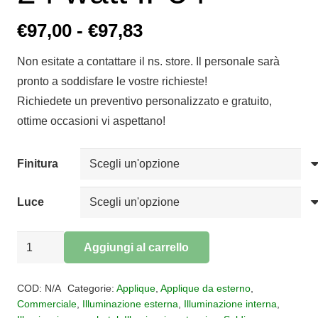
Fascia
€
97,00
-
€
97,83
di
Non esitate a contattare il ns. store. Il personale sarà
prezzo:
pronto a soddisfare le vostre richieste!
da
Richiedete un preventivo personalizzato e gratuito,
€97,00
ottime occasioni vi aspettano!
a
€97,83
Finitura
Luce
Applique
Aggiungi al carrello
Davos
Alternative:
Double
COD:
N/A
Categorie:
Applique
,
Applique da esterno
,
per
Commerciale
,
Illuminazione esterna
,
Illuminazione interna
,