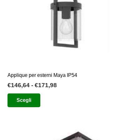
Applique per esterni Maya IP54
Fascia
€
146,64
-
€
171,98
di
Questo
Scegli
prezzo:
prodotto
da
ha
€146,64
più
a
varianti.
€171,98
Le