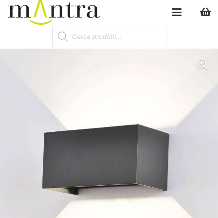
Products
search