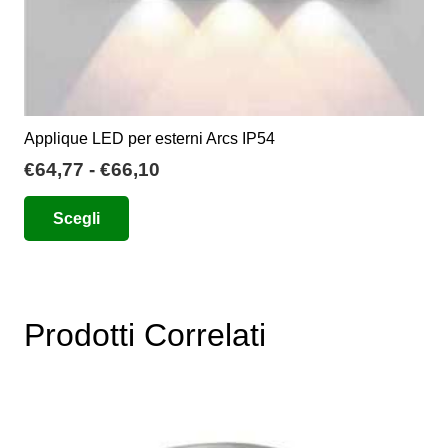
Applique LED per esterni Arcs IP54
Fascia
€
64,77
-
€
66,10
di
Questo
Scegli
prezzo:
prodotto
da
ha
€64,77
più
a
varianti.
€66,10
Prodotti Correlati
Le
opzioni
possono
essere
scelte