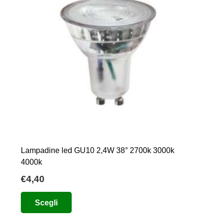
nella
pagina
del
prodotto
Lampadine led GU10 2,4W 38° 2700k 3000k
4000k
€
4,40
Questo
Scegli
prodotto