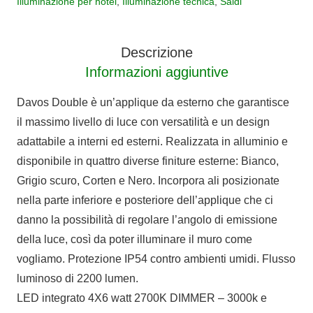
Illuminazione per hotel
,
Illuminazione tecnica
,
Saldi
esterni
24
watt
Descrizione
IP54
Informazioni aggiuntive
quantità
Davos Double è un’applique da esterno che garantisce
il massimo livello di luce con versatilità e un design
adattabile a interni ed esterni. Realizzata in alluminio e
disponibile in quattro diverse finiture esterne: Bianco,
Grigio scuro, Corten e Nero. Incorpora ali posizionate
nella parte inferiore e posteriore dell’applique che ci
danno la possibilità di regolare l’angolo di emissione
della luce, così da poter illuminare il muro come
vogliamo. Protezione IP54 contro ambienti umidi. Flusso
luminoso di 2200 lumen.
LED integrato 4X6 watt 2700K DIMMER – 3000k e