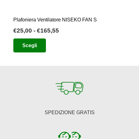
Plafoniera Ventilatore NISEKO FAN S
Fascia
€
25,00
-
€
165,55
di
Questo
Scegli
prezzo:
prodotto
da
ha
€25,00
più
a
varianti.
€165,55
Le
opzioni
possono
essere
SPEDIZIONE GRATIS
scelte
nella
pagina