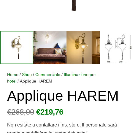
Home
/
Shop
/
Commerciale
/
Illuminazione per
hotel
/ Applique HAREM
Applique HAREM
Il
Il
€
268,00
€
219,76
prezzo
prezzo
Non esitate a contattare il ns. store. Il personale sarà
originale
attuale