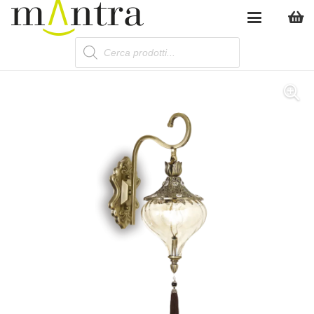
Products
search