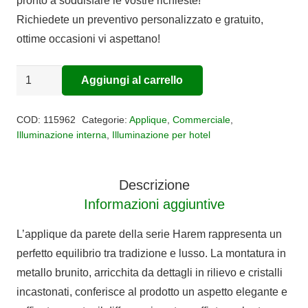
pronto a soddisfare le vostre richieste!
era:
è:
Richiedete un preventivo personalizzato e gratuito,
€268,00.
€219,76.
ottime occasioni vi aspettano!
Applique
Aggiungi al carrello
Alternative:
HAREM
quantità
COD:
115962
Categorie:
Applique
,
Commerciale
,
Illuminazione interna
,
Illuminazione per hotel
Descrizione
Informazioni aggiuntive
L’applique da parete della serie Harem rappresenta un
perfetto equilibrio tra tradizione e lusso. La montatura in
metallo brunito, arricchita da dettagli in rilievo e cristalli
incastonati, conferisce al prodotto un aspetto elegante e