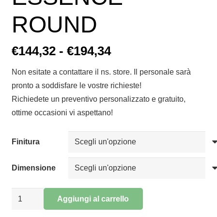
ROUND
Fascia
€
144,32
-
€
194,34
di
Non esitate a contattare il ns. store. Il personale sarà
prezzo:
pronto a soddisfare le vostre richieste!
da
Richiedete un preventivo personalizzato e gratuito,
€144,32
ottime occasioni vi aspettano!
a
€194,34
Finitura
Dimensione
Applique
Aggiungi al carrello
led
Alternative: