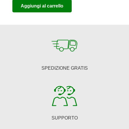
Aggiungi al carrello
originale
attuale
era:
è:
€150,00.
€123,00.
SPEDIZIONE GRATIS
SUPPORTO