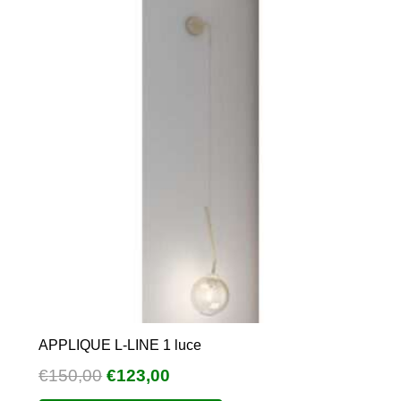
APPLIQUE L-LINE 1 luce
Il
Il
€
150,00
€
123,00
prezzo
prezzo