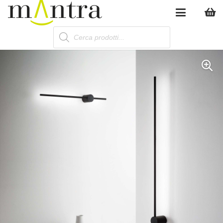
Products
search