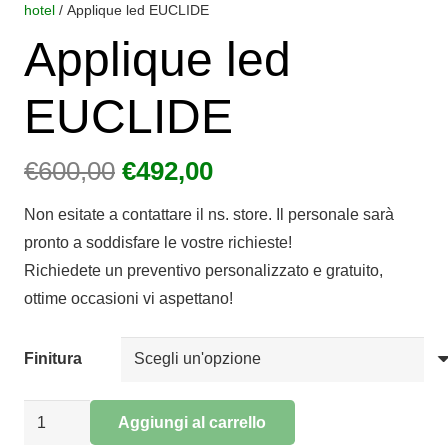
hotel
/ Applique led EUCLIDE
Applique led
EUCLIDE
Il
Il
€
600,00
€
492,00
prezzo
prezzo
Non esitate a contattare il ns. store. Il personale sarà
originale
attuale
pronto a soddisfare le vostre richieste!
era:
è:
Richiedete un preventivo personalizzato e gratuito,
€600,00.
€492,00.
ottime occasioni vi aspettano!
Finitura
Applique
Aggiungi al carrello
led