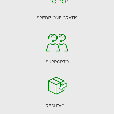
possono
essere
SPEDIZIONE GRATIS
scelte
nella
pagina
del
prodotto
SUPPORTO
RESI FACILI