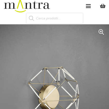
Products
search