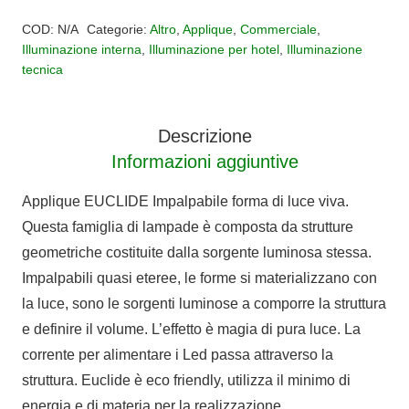
Alternative:
EUCLIDE
COD:
N/A
Categorie:
Altro
,
Applique
,
Commerciale
,
quantità
Illuminazione interna
,
Illuminazione per hotel
,
Illuminazione
tecnica
Descrizione
Informazioni aggiuntive
Applique EUCLIDE Impalpabile forma di luce viva.
Questa famiglia di lampade è composta da strutture
geometriche costituite dalla sorgente luminosa stessa.
Impalpabili quasi eteree, le forme si materializzano con
la luce, sono le sorgenti luminose a comporre la struttura
e definire il volume. L’effetto è magia di pura luce. La
corrente per alimentare i Led passa attraverso la
struttura. Euclide è eco friendly, utilizza il minimo di
energia e di materia per la realizzazione.