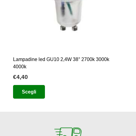
Lampadine led GU10 2,4W 38° 2700k 3000k
4000k
€
4,40
Questo
Scegli
prodotto
ha
più
varianti.
Le
opzioni